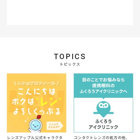
a
r
r
a
t
i
n
g
TOPICS
トピックス
レンズアップル公式キャラクタ
コンタクトレンズの処方の他、