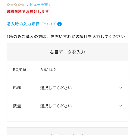
レビューを書く
0
.
送料無料でお届けします！
0
s
購入時の入力項目について
t
a
r
1箱のみご購入の方は、左右いずれかの項目を入力してください
r
a
t
右目データを入力
i
n
g
8.6/14.2
BC/DIA
PWR
数量