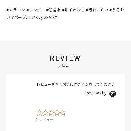
#カラコン #ワンデー #低含水 #非イオン性 #汚れにくい #うるお
い #パープル #1day #FAIRY
REVIEW
レビュー
レビューを書く場合は
ログイン
をしてください
Reviews by
0
.
0 レビュー
0
s
t