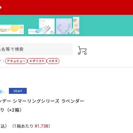
ド：
アキュビュー
メダリスト
メガネ
ンデー シマーリングシリーズ ラベンダー
入り（×2箱）
税込）
（1箱あたり:
¥1,738
）