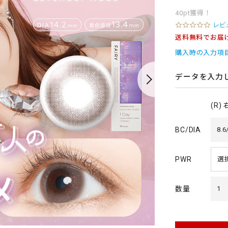
40pt獲得！
0
レビ
.
送料無料でお届
0
s
購入時の入力項
t
a
r
データを入力
r
a
t
(R)
i
n
g
BC/DIA
8.6
PWR
数量
1