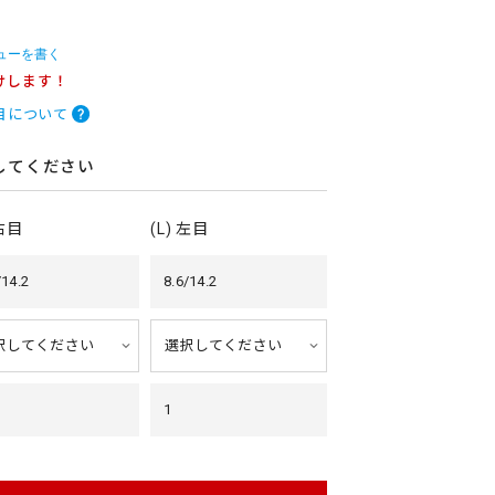
ューを書く
けします！
目について
してください
 右目
(L) 左目
/14.2
8.6/14.2
1