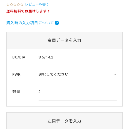
レビューを書く
0
.
送料無料でお届けします！
0
s
購入時の入力項目について
t
a
r
r
右目データを入力
a
t
i
8.6/14.2
BC/DIA
n
g
PWR
2
数量
左目データを入力