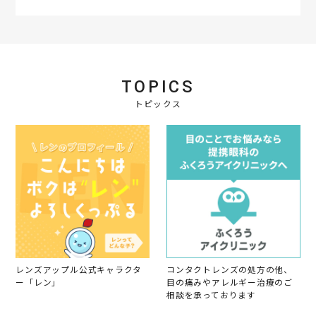
a
t
i
n
g
TOPICS
トピックス
レンズアップル公式キャラクタ
コンタクトレンズの処方の他、
ー「レン」
目の痛みやアレルギー治療のご
相談を承っております