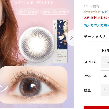
160pt獲得！
0
レビ
.
送料無料でお届
0
s
購入時の入力項
t
a
r
データを入力
r
a
t
(R)
i
n
g
BC/DIA
8.6
PWR
数量
4