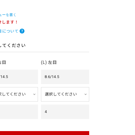
ューを書く
けします！
目について
してください
 右目
(L) 左目
/14.5
8.6/14.5
4