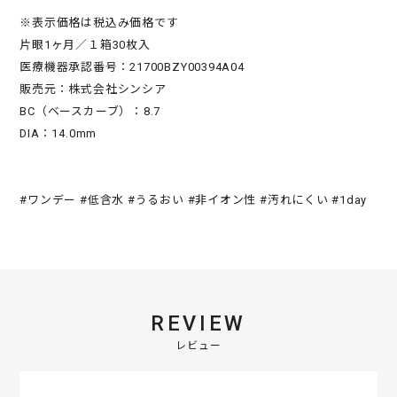
※表示価格は税込み価格です
片眼1ヶ月／１箱30枚入
医療機器承認番号：21700BZY00394A04
販売元：株式会社シンシア
BC（ベースカーブ）：8.7
DIA：14.0mm
#ワンデー #低含水 #うるおい #非イオン性 #汚れにくい #1day
REVIEW
レビュー