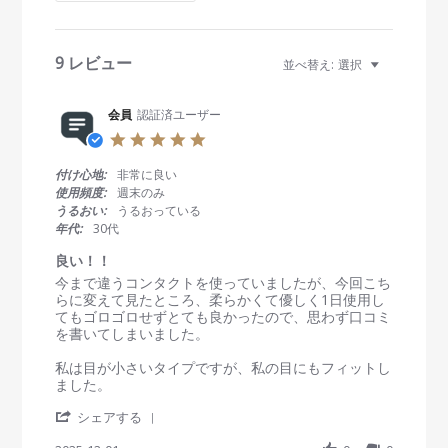
R
e
v
i
9 レビュー
並べ替え:
選択
e
w
s
会員
認証済ユーザー
5
.
0
付け心地:
非常に良い
s
使用頻度:
週末のみ
t
うるおい:
うるおっている
a
年代:
30代
r
r
良い！！
a
R
r
今まで違うコンタクトを使っていましたが、今回こち
t
e
e
らに変えて見たところ、柔らかくて優しく1日使用し
i
v
v
てもゴロゴロせずとても良かったので、思わず口コミ
n
i
i
を書いてしまいました。
g
e
e
w
w
私は目が小さいタイプですが、私の目にもフィットし
b
s
ました。
y
t
'
会
a
シェアする
S
員
t