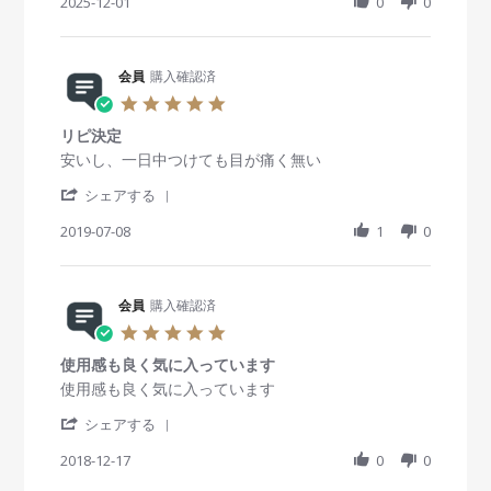
h
2025-12-01
0
0
o
i
a
n
n
r
1
g
e
D
良
R
会員
購入確認済
e
い
e
c
！
5
v
2
！
.
i
0
リピ決定
0
e
2
s
R
r
安いし、一日中つけても目が痛く無い
w
5
t
e
e
b
'
a
v
v
シェアする
y
S
r
i
i
会
h
2019-07-08
r
1
0
e
e
員
a
a
w
w
o
r
t
b
s
n
e
i
y
t
1
R
会員
購入確認済
n
会
a
D
e
g
員
t
5
e
v
o
i
.
c
i
n
n
使用感も良く気に入っています
0
2
e
8
g
s
R
r
使用感も良く気に入っています
0
w
J
リ
t
e
e
2
b
u
ピ
'
a
v
v
シェアする
5
y
l
決
S
r
i
i
会
2
定
h
2018-12-17
r
0
0
e
e
員
0
a
a
w
w