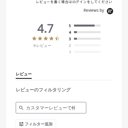
レビューを書く場合は
ログイン
をしてください
Reviews by
4.7
5
4
4
3
.
9 レビュー
2
7
s
1
t
a
r
r
レビュー
a
t
i
レビューのフィルタリング
n
g
S
e
a
r
c
フィルター追加
h