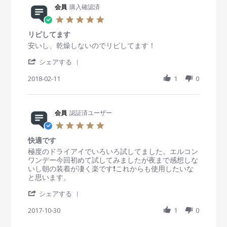
2
8
R
会員
購入確認済
n
会
a
6
e
g
員
t
5
A
v
o
i
.
u
i
n
n
リピしてます
0
g
e
4
g
s
R
r
安いし、乾燥しないのでリピしてます！
2
w
A
こ
t
e
e
0
b
u
れ
'
a
v
v
シェアする
1
y
g
い
S
r
i
i
8
会
2
い
h
2018-02-11
r
1
0
e
e
員
0
a
a
w
w
o
1
r
t
b
s
n
8
e
i
y
t
4
R
会員
認証済ユーザー
n
会
a
A
e
g
員
t
5
u
v
o
i
.
g
i
n
n
快適です
0
2
e
1
g
s
R
r
極度のドライアイでいろいろ試してました。エルコン
0
w
1
リ
t
e
e
ワンデー今回初めて試してみましたが夜まで感想しな
1
b
F
ピ
a
v
v
いし朝の装着が凄く楽です❗これからも使用したいな
8
y
e
し
r
i
i
と思います。
会
b
て
r
e
e
員
2
ま
'
a
w
w
シェアする
o
0
す
S
t
b
s
n
1
h
2017-10-30
i
1
0
y
t
1
8
a
n
会
a
1