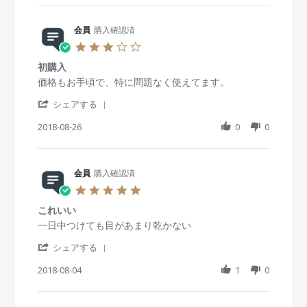
3
8
r
n
会
a
1
e
g
員
t
A
R
会員
購入確認済
o
i
u
e
n
n
3
g
v
3
g
.
2
i
0
快
初購入
0
0
e
A
適
s
R
r
価格もお手頃で、特に問題なく使えてます。
1
w
u
で
t
e
e
8
b
g
す
'
a
v
v
シェアする
y
2
S
r
i
i
会
0
h
2018-08-26
r
0
0
e
e
員
1
a
a
w
w
o
8
r
t
b
s
n
e
i
y
t
3
R
会員
購入確認済
n
会
a
0
e
g
員
t
5
A
v
o
i
.
u
i
n
n
これいい
0
g
e
2
g
s
R
r
一日中つけても目があまり乾かない
2
w
6
初
t
e
e
0
b
A
購
'
a
v
v
シェアする
1
y
u
入
S
r
i
i
8
会
g
h
2018-08-04
r
1
0
e
e
員
2
a
a
w
w
o
0
r
t
b
s
n
1
e
i
y
t