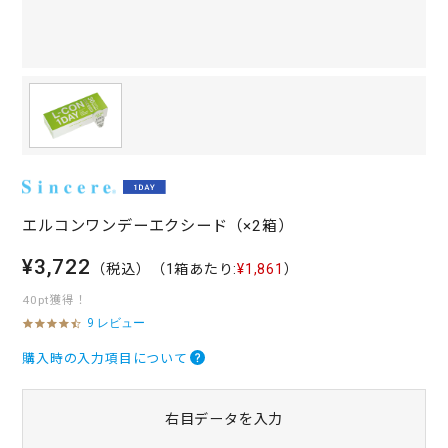
エルコンワンデーエクシード（×2箱）
¥3,722
（税込）
（1箱あたり:
¥1,861
）
40pt獲得！
9 レビュー
4
.
7
購入時の入力項目について
s
t
a
右目データを入力
r
r