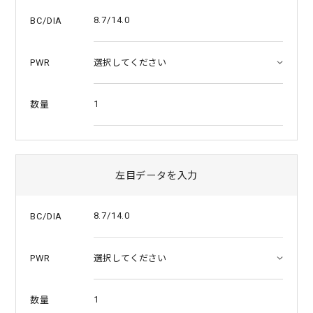
a
t
8.7/14.0
BC/DIA
i
n
g
PWR
1
数量
左目データを入力
8.7/14.0
BC/DIA
PWR
1
数量