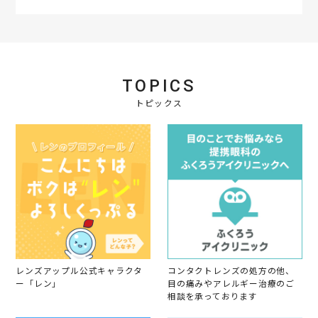
r
g
員
t
F
e
o
i
e
R
n
n
b
e
3
g
2
v
0
快
0
i
O
適
1
e
c
で
8
TOPICS
w
t
す
b
2
トピックス
y
0
会
1
員
7
o
n
3
0
O
c
t
2
0
1
7
レンズアップル公式キャラクタ
コンタクトレンズの処方の他、
ー「レン」
目の痛みやアレルギー治療のご
相談を承っております