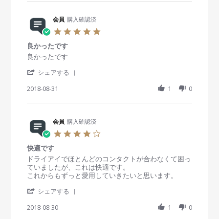
o
1
r
t
b
s
n
9
e
i
y
t
8
R
会員
購入確認済
n
会
a
J
e
g
員
t
5
u
v
o
i
.
l
i
n
n
良かったです
0
2
e
1
g
s
R
r
良かったです
0
w
7
使
t
e
e
1
b
D
用
'
a
v
v
シェアする
9
y
e
感
S
r
i
i
会
c
も
h
2018-08-31
r
1
0
e
e
員
2
良
a
a
w
w
o
0
く
r
t
b
s
n
1
気
e
i
y
t
1
8
に
R
会員
購入確認済
n
会
a
7
入
e
g
員
t
4
D
っ
v
o
i
.
e
て
i
n
n
快適です
0
c
い
e
3
g
s
R
r
ドライアイでほとんどのコンタクトが合わなくて困っ
2
ま
w
1
良
t
e
e
ていましたが、これは快適です。
0
す
b
A
か
a
v
v
これからもずっと愛用していきたいと思います。
1
y
u
っ
r
i
i
8
会
g
た
'
r
e
e
シェアする
員
2
で
S
a
w
w
o
0
す
h
2018-08-30
t
1
0
b
s
n
1
a
i
y
t