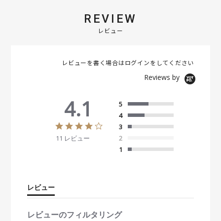
REVIEW
レビュー
レビューを書く場合は
ログイン
をしてください
Reviews by
4.1
5
4
4
3
.
11 レビュー
2
1
s
1
t
a
r
r
レビュー
a
t
i
レビューのフィルタリング
n