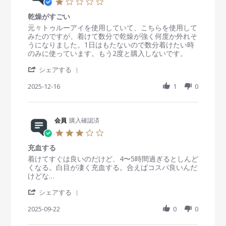
1
A
v
o
i
.
p
i
n
n
乾燥がすごい
0
r
e
1
g
s
R
r
元々トゥルーアイを使用していて、こちらを使用して
2
w
1
ド
t
e
e
みたのですが、着けて数分で乾燥が強く何度か外れそ
0
b
F
ラ
a
v
v
うになりました。1日はもたないので数分着けたい時
2
y
e
イ
r
i
i
のみに使っています。もう2度と購入しないです。
6
会
b
ア
r
e
e
員
2
イ
'
a
w
w
シェアする
o
0
に
S
t
b
s
n
2
も
h
2025-12-16
i
1
0
y
t
1
6
良
a
n
会
a
1
い
r
g
員
t
F
e
o
i
e
R
会員
購入確認済
n
n
b
e
1
g
3
2
v
6
乾
.
0
i
D
燥
充血する
0
2
e
e
が
s
R
r
着けてすぐは良いのだけど、4〜5時間過ぎるとしんど
6
w
c
す
t
e
e
くなる。白目が凄く充血する。合えばコスパ良いんだ
b
2
ご
a
v
v
けどな…
y
0
い
r
i
i
会
2
'
r
e
e
シェアする
員
5
S
a
w
w
o
h
2025-09-22
t
0
0
b
s
n
a
i
y
t
1
r