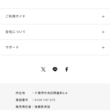
ご利用ガイド
初めての方へ
会社について
ご利用ガイド
会社概要
お支払い方法、配送について
サポート
店舗情報
返品について
お客様サポート
特定商取引法に基づく表示
ポイントについて
お問い合わせ
プライバシーポリシー
サイトマップ
ご利用規約
所在地
千葉市中央区問屋町6-8
電話番号
0120-147-272
販売責任者
後藤恵律加