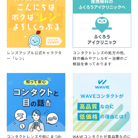
M
ま
a
す
y
。
2
た
0
だ
2
、
3
レ
ン
ズ
を
レンズアップル公式キャラクタ
コンタクトレンズの処方の他、
外
ー「レン」
目の痛みやアレルギー治療のご
相談を承っております
コンタクトレンズや目にまつわ
WAVEコンタクトが高品質なのに