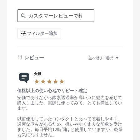
g
S
e
a
r
c
フィルター追加
h
R
e
v
i
11 レビュー
並べ替え:
選択
e
w
s
会員
5
.
価格以上の使い心地でリピート確定
0
s
R
r
安価でありながら酸素透過率が高い点に魅力を感じて
t
e
e
購入しました。実際に使ってみて、とても満足してい
a
v
v
ます。
r
i
i
r
e
e
以前使用していたコンタクトと比べて装着しやすく、
a
w
w
適度な厚みがあるため、扱いやすく丈夫な印象を受け
t
b
s
ました。毎日平均12時間ほど使用していますが、乾燥
i
y
t
も気になりません。
n
会
a