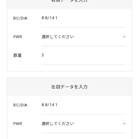
a
t
i
8.8/14.1
BC/DIA
n
g
PWR
3
数量
左目データを入力
8.8/14.1
BC/DIA
PWR