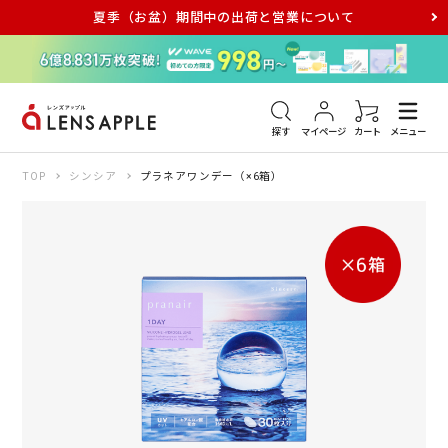
夏季（お盆）期間中の出荷と営業について
アキュビュー
メダリスト
メガネ
探す
マイページ
カート
メニュー
TOP
シンシア
プラネアワンデー（×6箱）