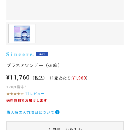
プラネアワンデー（×6箱）
¥11,760
（税込）
（1箱あたり:
¥1,960
）
120pt獲得！
11 レビュー
4
.
送料無料でお届けします！
1
s
購入時の入力項目について
t
a
r
r
右目データを入力