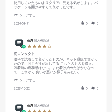
w
0
で
t
e
e
使用していたものよりクリアに見える気がします。パ
b
2
す
a
v
v
ッケージも開けやすくて良かったです。
y
4
が
r
i
i
会
乾
'
r
e
e
シェアする
員
燥
S
a
w
w
o
し
h
2024-03-11
t
0
0
b
s
n
た
a
i
y
t
3
り
r
n
会
a
1
か
e
g
員
t
M
す
R
会員
購入確認済
o
i
a
ん
e
n
n
4
y
だ
v
1
g
.
2
り
i
1
ク
初コンタクト
0
0
し
e
M
リ
s
R
r
眼科で試着して良かったものが、ネット通販で無かっ
2
ま
w
a
ア
t
e
e
たので、同じ会社が出してる こちらのものを購入。
4
せ
b
r
な
a
v
v
装着時の違和感はない。まだ着け始めたばかりなの
ん
y
2
視
r
i
i
で、これから 良いか悪いか様子をみたい。
で
会
0
界
r
e
e
し
員
2
'
a
w
w
シェアする
た
o
4
S
t
b
s
。
n
h
2023-10-22
i
0
0
y
t
酸
1
a
n
会
a
素
1
r
g
員
t
透
M
e
o
i
過
a
R
会員
購入確認済
n
n
率
r
e
2
g
5
の