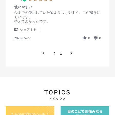
2
v
2
初
.
高
0
i
O
コ
使いやすい
0
さ
2
e
c
ン
s
R
r
今までの使用していた物よりつけやすく、目が渇きに
も
4
w
t
タ
t
e
e
くいです。
、
b
2
ク
a
v
v
替えてよかったです。
目
y
0
ト
r
i
i
の
会
2
'
r
e
e
シェアする
健
員
3
S
a
w
w
康
o
h
2023-05-27
t
0
0
b
s
の
n
a
i
y
t
こ
2
r
n
会
a
と
2
e
g
員
t
を
1
2
O
R
o
i
考
c
e
n
n
え
t
v
2
g
れ
2
i
7
使
ば
0
e
M
い
非
2
w
a
や
常
3
b
y
す
に
y
2
い
良
会
0
TOPICS
い
員
2
点
o
トピックス
3
だ
n
と
2
思
7
い