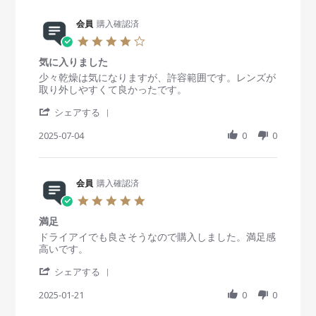
n
会
a
6
e
g
員
t
D
R
会員
購入確認済
o
i
e
e
n
n
4
c
v
2
g
.
2
i
2
充
気に入りました
0
0
e
S
血
s
R
r
少々乾燥は気になりますが、許容範囲です。レンズが
2
w
e
す
t
e
e
取り外しやすくて良かったです。
5
b
p
る
a
v
v
y
2
'
r
i
i
シェアする
会
0
S
r
e
e
員
2
h
2025-07-04
a
0
0
w
w
o
5
a
t
b
s
n
r
i
y
t
2
e
n
会
a
2
R
会員
購入確認済
g
員
t
S
e
o
i
5
e
v
n
n
.
p
i
4
g
満足
0
2
e
J
気
s
R
r
ドライアイでも良さそうなので購入しました。満足感
0
w
u
に
t
e
e
高いです。
2
b
l
入
a
v
v
5
y
2
り
'
r
i
i
シェアする
会
0
ま
S
r
e
e
員
2
し
h
2025-01-21
a
0
0
w
w
o
5
た
a
t
b
s
n