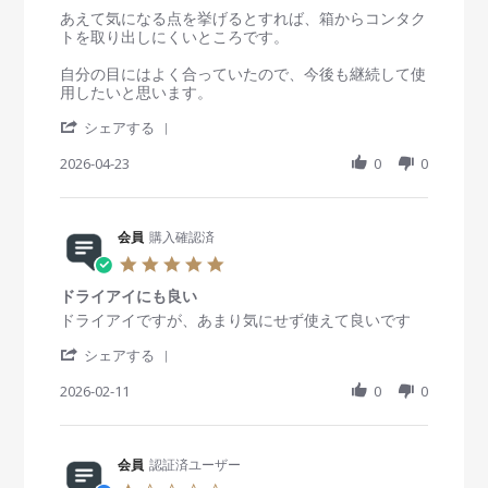
g
員
t
あえて気になる点を挙げるとすれば、箱からコンタク
o
i
トを取り出しにくいところです。
n
n
2
g
自分の目にはよく合っていたので、今後も継続して使
3
価
用したいと思います。
A
格
'
p
以
シェアする
S
r
上
h
2026-04-23
0
0
2
の
a
0
使
r
2
い
e
6
心
R
会員
購入確認済
地
e
で
5
v
リ
.
i
ピ
ドライアイにも良い
0
e
ー
s
R
r
ドライアイですが、あまり気にせず使えて良いです
w
ト
t
e
e
b
確
'
a
v
v
シェアする
y
定
S
r
i
i
会
h
2026-02-11
r
0
0
e
e
員
a
a
w
w
o
r
t
b
s
n
e
i
y
t
2
R
会員
認証済ユーザー
n
会
a
3
e
g
員
t