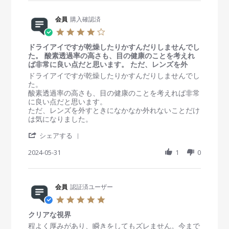
r
i
y
t
4
e
n
会
a
J
R
会員
購入確認済
g
員
t
u
e
o
i
4
l
v
n
n
.
2
i
2
g
ドライアイですが乾燥したりかすんだりしませんでし
0
0
e
1
満
た。 酸素透過率の高さも、目の健康のことを考えれ
s
2
w
J
足
ば非常に良い点だと思います。 ただ、レンズを外
t
5
b
a
a
R
r
ドライアイですが乾燥したりかすんだりしませんでし
y
n
r
e
e
た。
会
2
r
v
v
酸素透過率の高さも、目の健康のことを考えれば非常
員
0
a
i
i
に良い点だと思います。
o
2
t
e
e
ただ、レンズを外すときになかなか外れないことだけ
n
5
i
w
w
は気になりました。
2
n
b
s
1
'
g
y
t
シェアする
J
S
会
a
a
h
2024-05-31
1
0
員
t
n
a
o
i
2
r
n
n
0
e
3
g
2
R
会員
認証済ユーザー
1
ド
5
e
M
ラ
5
v
a
イ
.
i
y
ア
クリアな視界
0
e
2
イ
s
R
r
程よく厚みがあり、瞬きをしてもズレません。今まで