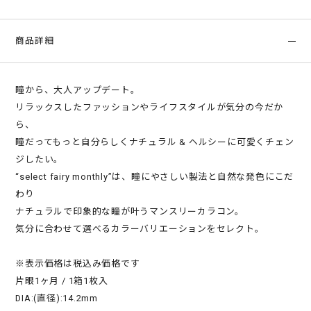
商品詳細
瞳から、大人アップデート。
リラックスしたファッションやライフスタイルが気分の今だか
ら、
瞳だってもっと自分らしくナチュラル & ヘルシーに可愛くチェン
ジしたい。
“select fairy monthly”は、瞳にやさしい製法と自然な発色にこだ
わり
ナチュラルで印象的な瞳が叶うマンスリーカラコン。
気分に合わせて選べるカラーバリエーションをセレクト。
※表示価格は税込み価格です
片眼1ヶ月 / 1箱1枚入
DIA:(直径):14.2mm