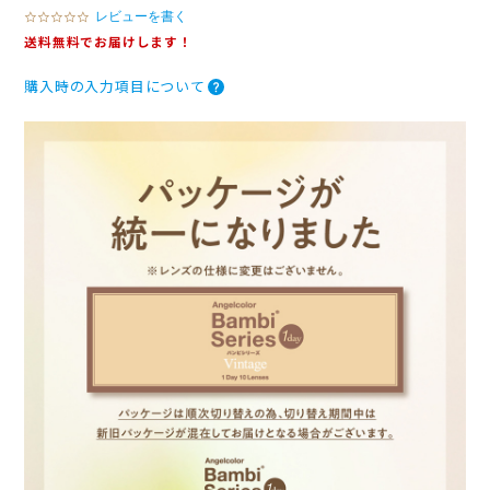
レビューを書く
0
.
送料無料でお届けします！
0
s
購入時の入力項目について
t
a
r
r
a
t
i
n
g