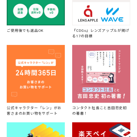
ご使用後でも返品OK
『CDGs』レンズアップルが掲げ
る17の目標
公式キャラクター「レン」がお
コンタクト社長こと吉田忠史初
客さまのお買い物をサポート
の著書！