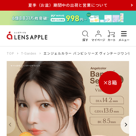
夏季（お盆）期間中の出荷と営業について
アキュビュー
メダリスト
メガネ
探す
マイページ
カート
メニュー
TOP
T-Garden
エンジェルカラー バンビシリーズ ヴィンテージワンデー 