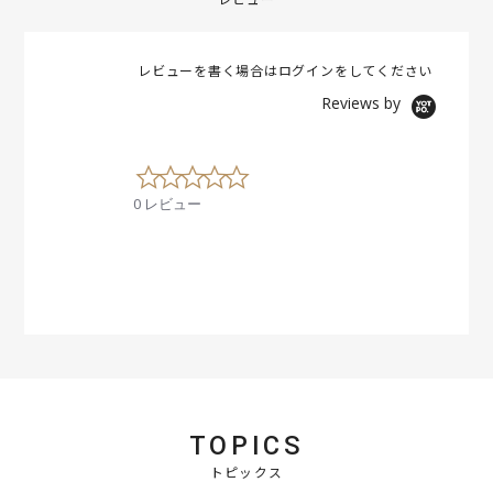
レビューを書く場合は
ログイン
をしてください
Reviews by
0
.
0 レビュー
0
s
t
a
r
r
a
t
i
n
g
TOPICS
トピックス