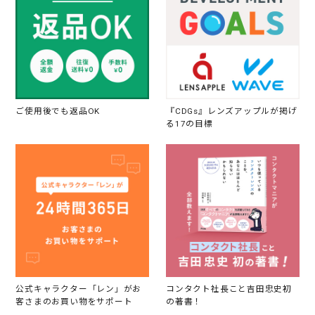
ご使用後でも返品OK
『CDGs』レンズアップルが掲げ
る17の目標
公式キャラクター「レン」がお
コンタクト社長こと吉田忠史初
客さまのお買い物をサポート
の著書！