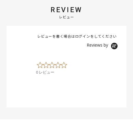
REVIEW
レビュー
レビューを書く場合は
ログイン
をしてください
Reviews by
0
.
0 レビュー
0
s
t
a
r
r
a
t
i
n
g