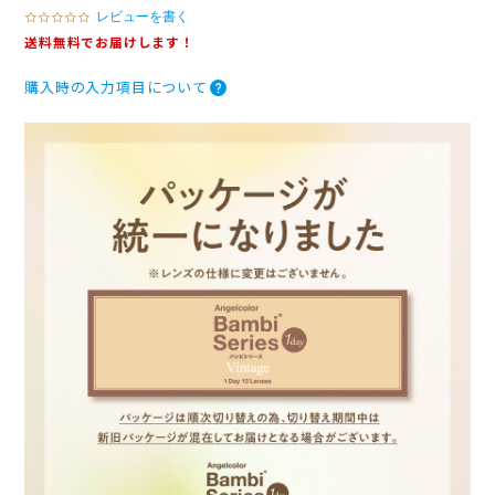
レビューを書く
0
.
送料無料でお届けします！
0
s
購入時の入力項目について
t
a
r
r
a
t
i
n
g