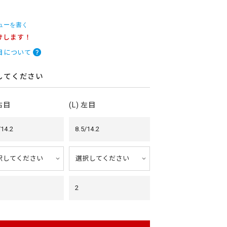
ューを書く
けします！
目について
してください
 右目
(L) 左目
/14.2
8.5/14.2
2