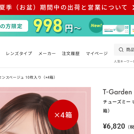
夏季（お盆）期間中の出荷と営業について
レンズタイプ
メーカー
注文履歴
マイページ
人気キーワー
センスベージュ 10枚入り（×4箱）
チューズミー 
箱）
¥6,820
（