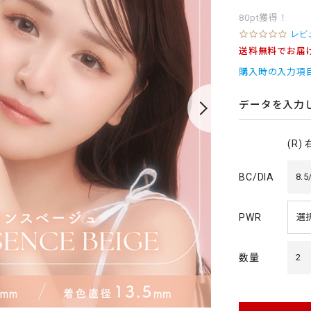
80pt獲得！
0
レビ
.
送料無料でお届
0
s
購入時の入力項
t
a
r
データを入力
r
a
t
(R)
i
n
g
BC/DIA
8.5
PWR
数量
2