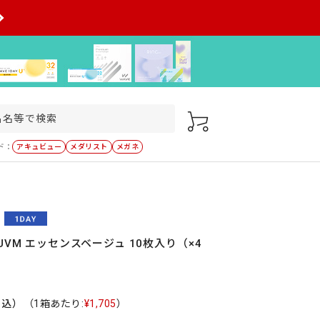
ド：
アキュビュー
メダリスト
メガネ
UVM エッセンスベージュ 10枚入り（×4
税込）
（1箱あたり:
¥1,705
）