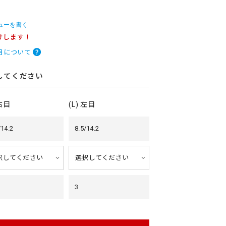
ューを書く
けします！
目について
してください
 右目
(L) 左目
/14.2
8.5/14.2
3