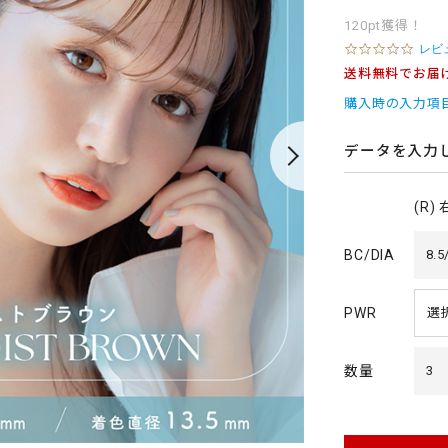
120pt獲得！
0
レビ
.
送料無料でお届
0
s
購入時の入力項
t
a
r
データを入力
r
a
t
(R)
i
n
g
BC/DIA
8.5
PWR
数量
3