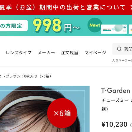
夏季（お盆）期間中の出荷と営業について
レンズタイプ
メーカー
注文履歴
マイページ
人気キーワー
ストブラウン 10枚入り（×6箱）
チューズミー 
箱）
¥10,230