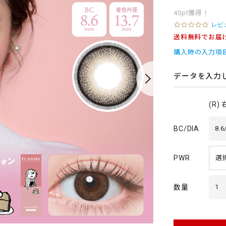
40pt獲得！
0
レビ
.
送料無料でお届
0
s
購入時の入力項
t
a
r
データを入力
r
a
t
(R)
i
n
g
BC/DIA
8.6
PWR
数量
1