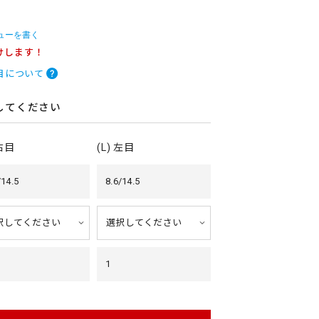
ューを書く
けします！
目について
してください
 右目
(L) 左目
/14.5
8.6/14.5
1