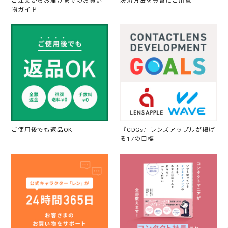
ご注文からお届けまでのお買い
決済方法を豊富にご用意
物ガイド
ご使用後でも返品OK
『CDGs』レンズアップルが掲げ
る17の目標