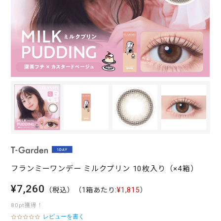
フランミーワンデー ミルクプリン 10枚入り（×4箱）
¥7,260
（税込）
（1箱あたり:
¥1,815
）
80pt獲得！
レビューを書く
0