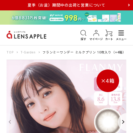
夏季（お盆）期間中の出荷と営業について
アキュビュー
メダリスト
メガネ
探す
マイページ
カート
メニュー
TOP
T-Garden
フランミーワンデー ミルクプリン 10枚入り（×4箱）