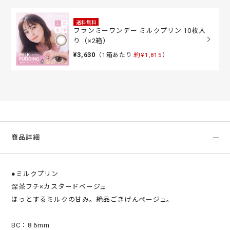
送料無料
フランミーワンデー ミルクプリン 10枚入
り（×2箱）
¥3,630
（1箱あたり:
約¥1,815
）
商品詳細
●ミルクプリン
深茶フチ×カスタードベージュ
ほっとするミルクの甘み。絶品ごきげんページュ。
BC：8.6mm