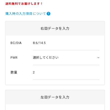
.
送料無料でお届けします！
0
s
購入時の入力項目について
t
a
r
r
右目データを入力
a
t
i
8.6/14.5
BC/DIA
n
g
PWR
2
数量
左目データを入力