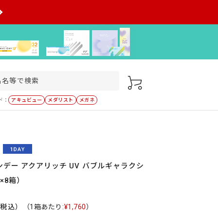
ド：
アキュビュー
メダリスト
メガネ
デー アクアリッチ UV バブルギャラクシ
×8箱）
（税込）
（1箱あたり:
¥1,760
）