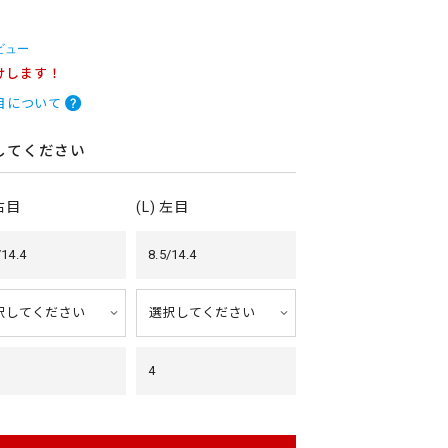
ビュー
けします！
目について
してください
 右目
(L) 左目
/14.4
8.5/14.4
4