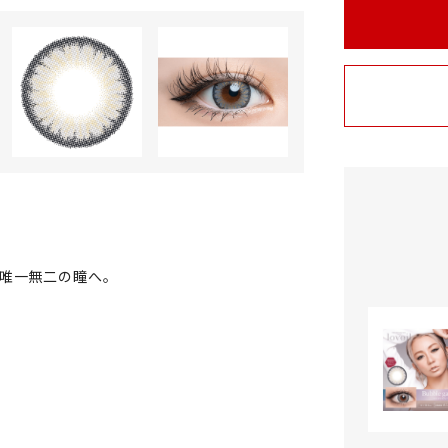
唯一無二の瞳へ。