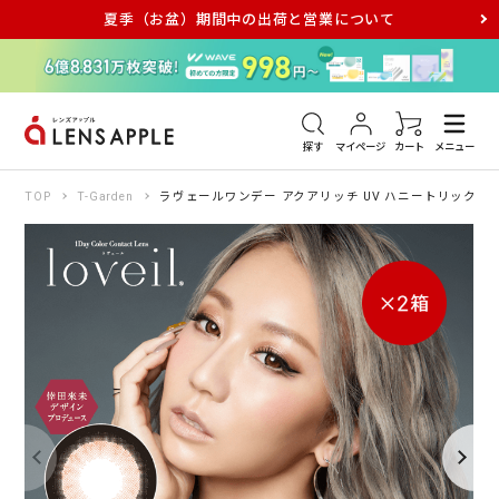
夏季（お盆）期間中の出荷と営業について
アキュビュー
メダリスト
メガネ
探す
マイページ
カート
メニュー
TOP
T-Garden
ラヴェールワンデー アクアリッチ UV ハニートリック 10枚