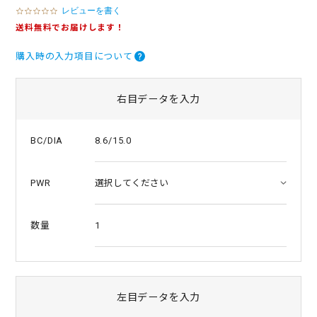
レビューを書く
0
.
送料無料でお届けします！
0
s
購入時の入力項目について
t
a
r
r
右目データを入力
a
t
i
8.6/15.0
BC/DIA
n
g
PWR
1
数量
左目データを入力