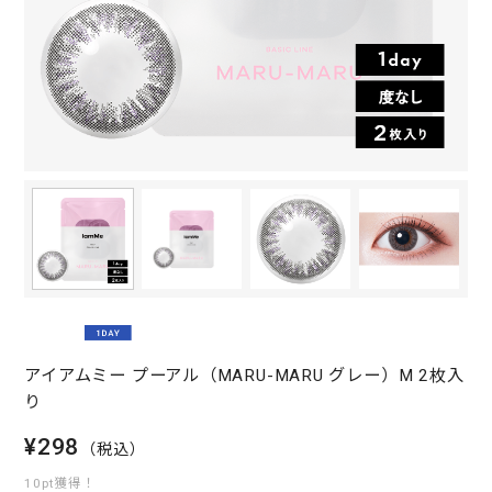
アイアムミー プーアル（MARU-MARU グレー）M 2枚入
り
¥298
（税込）
10pt獲得！