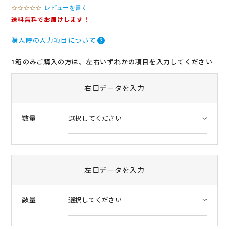
レビューを書く
0
.
送料無料でお届けします！
0
s
購入時の入力項目について
t
a
r
1箱のみご購入の方は、左右いずれかの項目を入力してください
r
a
t
右目データを入力
i
n
g
数量
左目データを入力
数量