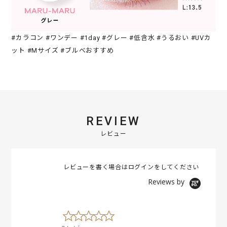
#カラコン #ワンデー #1day #グレー #低含水 #うるおい #UVカ
ット #Mサイズ #ブルべおすすめ
REVIEW
レビュー
レビューを書く場合は
ログイン
をしてください
Reviews by
0
.