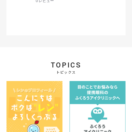
0 レビュー
0
s
t
a
r
r
a
t
i
n
g
TOPICS
トピックス