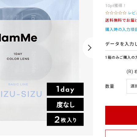
10pt獲得！
0
レビ
.
送料無料でお届
0
s
購入時の入力項
t
a
r
データを入力
r
a
1箱のみご購入の
t
i
n
(R)
g
数量