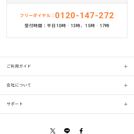
0120-147-272
フリーダイヤル：
受付時間：平日10時‐13時、15時‐17時
ご利用ガイド
初めての方へ
会社について
ご利用ガイド
会社概要
お支払い方法、配送について
サポート
店舗情報
返品について
お客様サポート
特定商取引法に基づく表示
ポイントについて
お問い合わせ
プライバシーポリシー