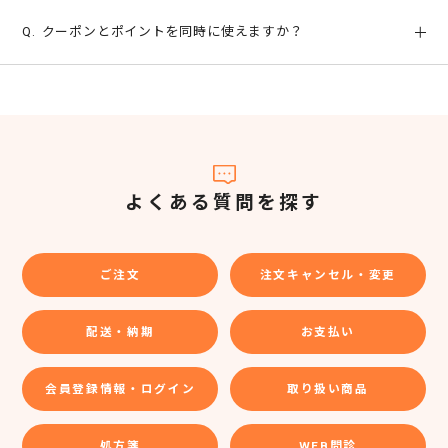
ご利用可能なポイントがございましたら、ご注文手続きの
クーポンとポイントを同時に使えますか？
途中(お支払い方法選択画面)で、お支払い方法を選択後、
利用されるポイントを入力頂けます。
誠に申し訳ございません。クーポンとポイントは同時にご
ただし、1回のご注文でご利用いただけるポイントは1ポイ
利用いただけません。
ントから、3000ポイントまでとなります。
よくある質問を探す
ご注文
注文キャンセル・変更
配送・納期
お支払い
会員登録情報・ログイン
取り扱い商品
処方箋
WEB問診