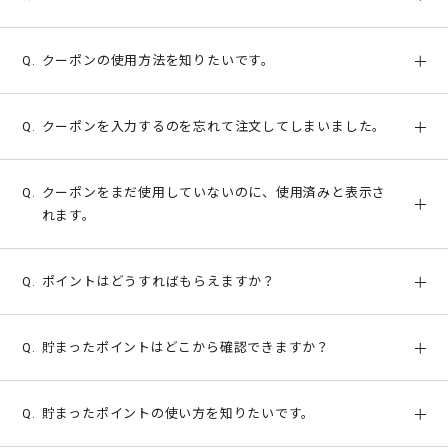
内いたします。ご希望の方は、マイページより「お得情報
LINEでお友達追加していただくと、LINEで定期的にキャン
(メールマガジン)」の設定を「配信を希望する」にしてく
クーポンの使用方法を知りたいです。
ペーンやお得な割引クーポンをご案内いたします。ご希望
ださい。
の方は下記サイトページをご確認ください。
[マイページ]
https://www.lens-apple.jp/mpcustomer/inp
ご注文商品をショッピングカートに入れていただき「お支
[LINEお友達追加キャンペーン]
https://www.lens-apple.j
utedit/
クーポンを入力するのを忘れて注文してしまいました。
払い方法選択」画面が表示されましたら、画面内の「クー
p/campaign/linefriend/
ポンコードを入力」箇所に、お持ちのクーポンコードをご
誠に申し訳ございません。既にお手続きが完了しているご
入力ください。
クーポンをまだ使用していないのに、使用済みと表示さ
注文にクーポンを後から適用することはできかねます。
最終確認画面までお進みいただきましたら、クーポン割引
れます。
が金額に反映されていることをご確認いただき、ご注文を
確定してください。
クーポンのご利用状況を確認いたしますので、カスタマー
[クーポンご利用について]
https://www.lens-apple.jp/how
ポイントはどうすればもらえますか？
サポートまでご連絡ください。
to/kounyu/#aboutcoupon
ポイント対象商品のお買い物をすると、該当商品に応じて
貯まったポイントはどこから確認できますか？
ポイントを獲得できます。
[ポイントについて]
https://www.lens-apple.jp/pointhowt
ポイント履歴はマイページよりログインしていただき「ポ
o/
貯まったポイントの使い方を知りたいです。
イント履歴」よりご確認いただけます。
[マイページ]
https://www.lens-apple.jp/mppoint/list/