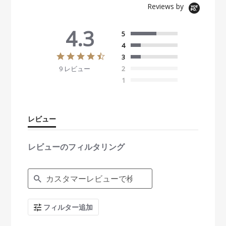
Reviews by
4.3
5
4
4
3
.
9 レビュー
2
3
s
1
t
a
r
r
レビュー
a
t
i
レビューのフィルタリング
n
g
S
e
a
r
c
フィルター追加
h
R
e