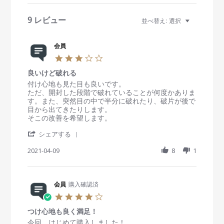
v
i
9 レビュー
並べ替え:
選択
e
w
s
会員
3
.
良いけど破れる
0
s
R
r
付け心地も見た目も良いです。
t
e
e
ただ、開封した段階で破れていることが何度かありま
a
v
v
す。また、突然目の中で半分に破れたり、破片が後で
r
i
i
目から出てきたりします。
r
e
e
そこの改善を希望します。
a
w
w
'
t
b
s
シェアする
S
i
y
t
h
2021-04-09
n
8
1
会
a
a
g
員
t
r
o
i
e
n
n
R
会員
購入確認済
9
g
e
A
良
4
v
p
い
.
i
r
け
つけ心地も良く満足！
0
e
2
ど
s
R
r
今回、はじめて購入しました！