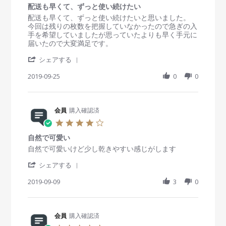
r
i
2
g
配送も早くて、ずっと使い続けたい
0
2
e
8
イ
s
R
r
配送も早くて、ずっと使い続けたいと思いました。
0
w
S
ル
t
e
e
今回は残りの枚数を把握していなかったので急ぎの入
2
b
e
ミ
a
v
v
手を希望していましたが思っていたよりも早く手元に
0
y
p
ネ
r
i
i
届いたので大変満足です。
会
2
ー
r
e
e
員
0
タ
'
a
w
w
シェアする
o
1
ー
S
t
b
s
n
9
ダ
h
2019-09-25
i
0
0
y
t
2
イ
a
n
会
a
8
ヤ
r
g
員
t
S
ブ
e
o
i
e
ラ
R
会員
購入確認済
n
n
p
ッ
e
2
g
4
2
ク
v
5
配
.
0
i
S
送
自然で可愛い
0
1
e
e
も
s
R
r
自然で可愛いけど少し乾きやすい感じがします
9
w
p
早
t
e
e
b
2
く
'
a
v
v
シェアする
y
0
て
S
r
i
i
会
1
、
h
2019-09-09
r
3
0
e
e
員
9
ず
a
a
w
w
o
っ
r
t
b
s
n
と
e
i
y
t
2
使
R
会員
購入確認済
n
会
a
5
い
e
g
員
t