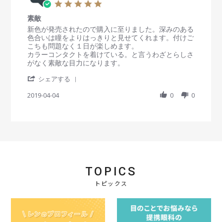
9
良
5
1
v
M
い
.
9
i
a
感
素敵
0
e
y
じ
s
R
r
新色が発売されたので購入に至りました。深みのある
w
2
で
t
e
e
色合いは瞳をよりはっきりと見せてくれます。付けご
b
0
す
a
v
v
こちも問題なく１日が楽しめます。
y
1
。
r
i
i
カラーコンタクトを着けている。と言うわざとらしさ
会
9
r
e
e
がなく素敵な目力になります。
員
a
w
w
o
'
t
b
s
シェアする
n
S
i
y
t
2
h
2019-04-04
n
0
0
会
a
9
a
g
員
t
M
r
o
i
a
e
n
n
y
R
4
g
2
e
A
素
0
v
p
敵
1
i
r
9
e
2
TOPICS
w
0
b
1
トピックス
y
9
会
員
o
n