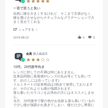
5
S
続
v
o
i
.
e
け
i
n
n
一言で言うと良い
0
p
た
e
9
g
s
R
r
自然に瞳を大きくするけれど、そこまで主張がなく、
2
い
w
S
自
t
e
e
瞳を透けさせながらナチュラルなグラデーションで大
0
b
e
然
a
v
v
きく見せてくれる
1
y
p
で
r
i
i
9
会
2
可
'
r
e
e
シェアする
員
0
愛
S
a
w
w
o
1
い
h
2019-08-23
t
0
0
b
s
n
9
a
i
y
t
9
r
n
会
a
S
e
g
員
t
e
R
会員
購入確認済
o
i
p
e
n
n
3
2
v
2
g
.
0
i
3
一
10代、20代前半向き
0
1
e
A
言
s
R
r
レンズに対しての不満は特にありません。
9
w
u
で
t
e
e
従来品同様に装着感やレンズの丸み等とても良いで
b
g
言
a
v
v
す。(わたしには合っています)
y
2
う
r
i
i
イルミネートの従来商品は3色全て使用しております
会
0
と
r
e
e
が、そのどれよりも瞳が強調されます。
員
1
良
a
w
w
落ち着いたカラコンをお求めの方にはオススメしませ
o
9
い
t
b
s
ん。
n
i
y
t
当方、20代後半で髪の色やお化粧も落ち着いているの
2
n
会
a
で少し瞳が強調され過ぎてしまい、瞳だけ少し華美に
3