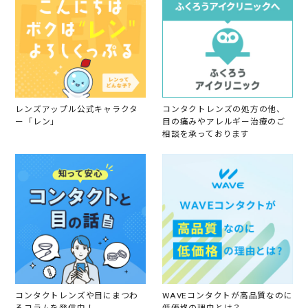
4
A
p
r
2
0
1
9
レンズアップル公式キャラクタ
コンタクトレンズの処方の他、
ー「レン」
目の痛みやアレルギー治療のご
相談を承っております
コンタクトレンズや目にまつわ
WAVEコンタクトが高品質なのに