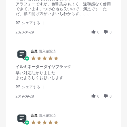
w
0
破
t
e
e
アラフォーですが、色馴染みもよく、違和感なく使用
b
2
れ
a
v
v
できています。つけ心地も良いので、満足です！た
y
1
る
r
i
i
だ、箱の開け方がいまいちわからず、、、
会
r
e
e
員
'
a
w
w
シェアする
o
S
t
b
s
n
h
2020-04-29
i
0
0
y
t
9
a
n
会
a
A
r
g
員
t
p
e
o
i
r
R
会員
購入確認済
n
n
2
e
2
g
5
0
v
9
つ
.
2
i
A
け
イルミネーターダイヤブラック
0
1
e
p
心
s
R
r
早い対応助かりました
w
r
地
t
e
e
またよろしくお願いします
b
2
も
a
v
v
y
0
良
'
r
i
i
シェアする
会
2
く
S
r
e
e
員
0
満
h
2019-09-28
a
0
0
w
w
o
足
a
t
b
s
n
！
r
i
y
t
2
e
n
会
a
9
R
会員
購入確認済
g
員
t
A
e
o
i
5
p
v
n
n
.