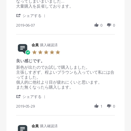
g
員
t
なってしまいまいました…
A
o
i
大量購入を反省しております。
u
n
n
g
'
7
g
シェアする
2
S
J
1
0
h
2019-06-07
0
0
u
0
1
a
n
代
9
r
2
、
e
0
2
R
会員
購入確認済
1
0
e
9
代
5
v
前
.
i
半
良い感じです。
0
e
向
s
R
r
新色が出たのでお試しで購入しました。
w
き
t
e
e
主張しすぎず、程よいブラウンも入っていて私には合
b
a
v
v
ってました。
y
r
i
i
個人的に他社より目が疲れにくいと思います。
会
r
e
e
また無くなったら購入します。
員
a
w
w
o
'
t
b
s
シェアする
n
S
i
y
t
7
h
2019-05-29
n
1
0
会
a
J
a
g
員
t
u
r
o
i
n
e
n
n
2
R
会員
購入確認済
2
g
0
e