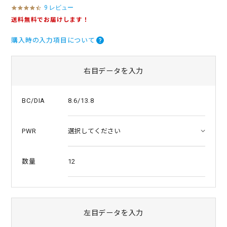
9 レビュー
4
.
送料無料でお届けします！
3
s
購入時の入力項目について
t
a
r
r
右目データを入力
a
t
i
8.6/13.8
BC/DIA
n
g
PWR
12
数量
左目データを入力