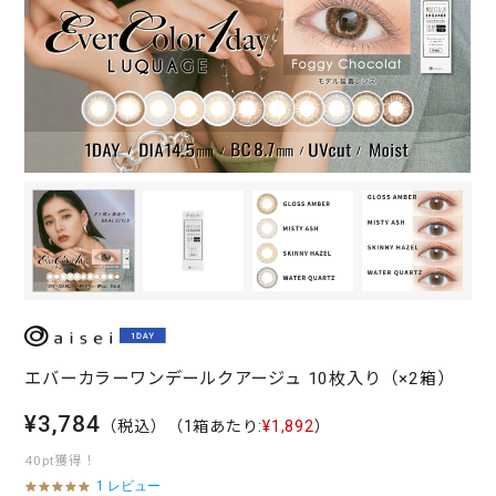
エバーカラーワンデールクアージュ 10枚入り（×2箱）
¥3,784
（税込）
（1箱あたり:
¥1,892
）
40pt獲得！
1 レビュー
5