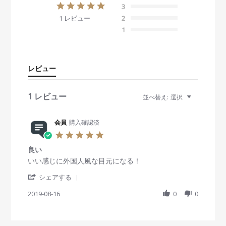
5
3
.
1 レビュー
2
0
s
1
t
a
r
r
レビュー
a
t
i
1 レビュー
並べ替え:
選択
n
g
会員
購入確認済
5
.
良い
0
s
R
r
いい感じに外国人風な目元になる！
t
e
e
'
a
v
v
シェアする
S
r
i
i
h
2019-08-16
r
0
0
e
e
a
a
w
w
r
t
b
s
e
i
y
t