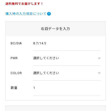
.
送料無料でお届けします！
0
s
購入時の入力項目について
t
a
r
r
右目データを入力
a
t
i
8.7/14.5
BC/DIA
n
g
PWR
COLOR
1
数量