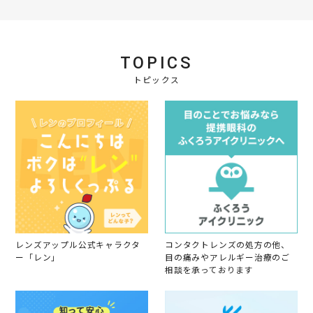
R
n
会
a
e
g
員
t
v
o
i
i
n
n
e
1
g
TOPICS
w
6
良
b
A
い
トピックス
y
u
会
g
員
2
o
0
n
1
1
9
6
A
u
g
2
0
1
9
レンズアップル公式キャラクタ
コンタクトレンズの処方の他、
ー「レン」
目の痛みやアレルギー治療のご
相談を承っております