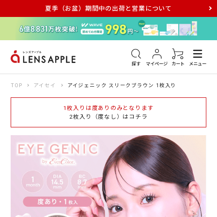
夏季（お盆）期間中の出荷と営業について
アキュビュー
メダリスト
メガネ
探す
マイページ
カート
メニュー
TOP
アイセイ
アイジェニック スリークブラウン 1枚入り
1枚入りは度ありのみとなります
2枚入り（度なし）はコチラ