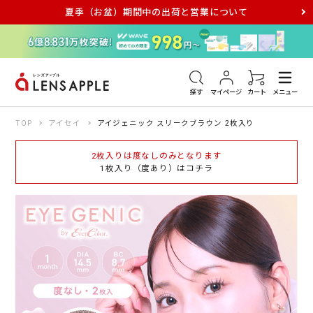
夏季（お盆）期間中の出荷と営業について
アキュビュー
メダリスト
メガネ
探す
マイページ
カート
メニュー
TOP
アイセイ
アイジェニック スリークブラウン 2枚入り
2枚入りは度なしのみとなります
1枚入り（度あり）はコチラ