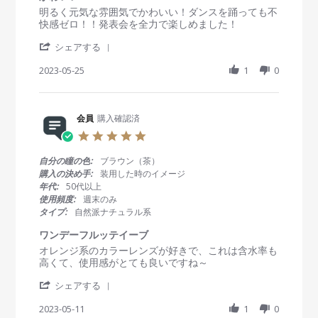
o
2
然
t
R
r
明るく元気な雰囲気でかわいい！ダンスを踊っても不
n
3
i
e
e
快感ゼロ！！発表会を全力で楽しめました！
1
n
v
v
3
g
'
i
i
シェアする
O
S
e
e
c
h
2023-05-25
1
0
w
w
t
a
b
s
2
r
y
t
0
e
会
a
2
R
会員
購入確認済
員
t
3
e
o
i
5
v
n
n
.
i
2
g
0
自分の瞳の色:
ブラウン（茶）
e
5
か
s
購入の決め手:
装用した時のイメージ
w
M
わ
t
年代:
50代以上
b
a
い
a
使用頻度:
週末のみ
y
y
い
r
タイプ:
自然派ナチュラル系
会
2
！
r
員
0
a
ワンデーフルッテイーブ
o
2
t
R
r
オレンジ系のカラーレンズが好きで、これは含水率も
n
3
i
e
e
高くて、使用感がとても良いですね～
2
n
v
v
5
g
'
i
i
シェアする
M
S
e
e
a
h
2023-05-11
1
0
w
w
y