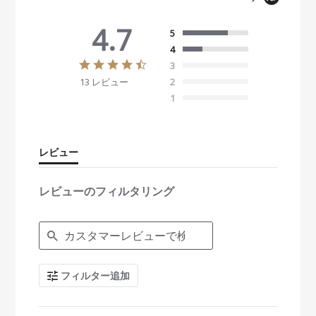
4.7
5
4
4
3
.
13 レビュー
2
7
s
1
t
a
r
r
レビュー
a
t
i
レビューのフィルタリング
n
g
S
e
a
r
c
フィルター追加
h
R
e
v