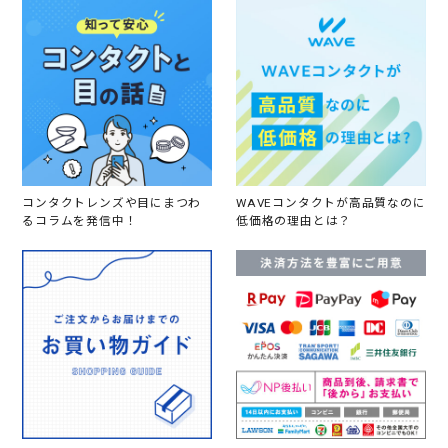
染
め
て
し
ま
い
、
カ
ラ
コ
ン
の
色
コンタクトレンズや目にまつわ
WAVEコンタクトが高品質なのに
の
るコラムを発信中！
低価格の理由とは？
オ
レ
ン
ジ
感
が
目
立
っ
た
よ
う
な