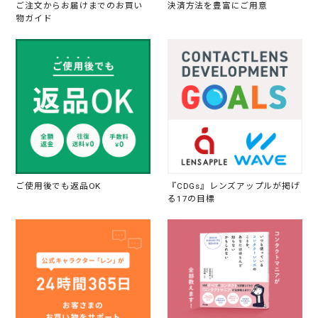
ご注文からお届けまでのお買い
決済方法を豊富にご用意
、
、
物ガイド
で
ご使用後でも返品OK
『CDGs』レンズアップルが掲げ
る17の目標