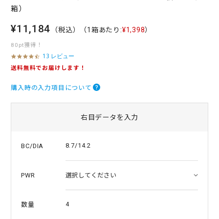
箱）
¥11,184
（税込）
（1箱あたり:
¥1,398
）
80pt獲得！
13 レビュー
4
.
送料無料でお届けします！
7
s
購入時の入力項目について
t
a
r
r
右目データを入力
a
t
i
8.7/14.2
BC/DIA
n
g
PWR
4
数量