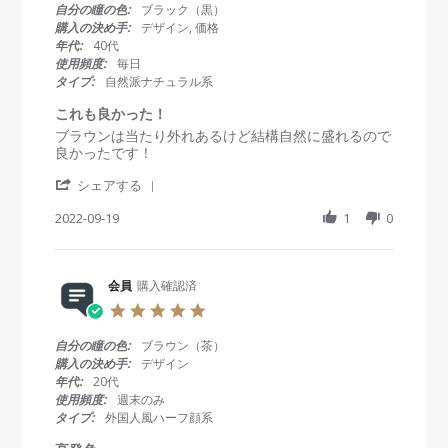
i
p
然
0
自分の瞳の色:
ブラック（黒）
e
r
に
s
購入の決め手:
デザイン, 価格
w
2
目
t
年代:
40代
b
0
力
a
使用頻度:
毎日
y
2
ア
r
タイプ:
自然派ナチュラル系
会
3
ッ
r
員
プ
a
これも良かった！
o
t
R
r
ブラウンは当たり外れあるけど結構自然に盛れるので
n
i
e
e
良かったです！
4
n
v
v
A
g
'
i
i
シェアする
p
S
e
e
r
h
2022-09-19
1
0
w
w
2
a
b
s
0
r
y
t
2
e
会
a
3
R
会員
購入確認済
員
t
e
o
i
5
v
n
n
.
i
1
g
0
自分の瞳の色:
ブラウン（茶）
e
9
こ
s
購入の決め手:
デザイン
w
S
れ
t
年代:
20代
b
e
も
a
使用頻度:
週末のみ
y
p
良
r
タイプ:
外国人風ハーフ顔系
会
2
か
r
員
0
っ
a