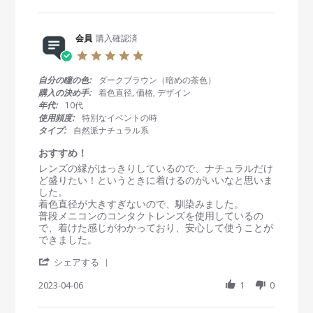
a
b
s
2
r
y
t
0
e
会
a
2
R
会員
購入確認済
員
t
3
e
o
i
5
v
n
n
.
i
1
g
0
自分の瞳の色:
ダークブラウン（暗めの茶色）
e
1
ワ
s
購入の決め手:
着色直径, 価格, デザイン
w
M
ン
t
年代:
10代
b
a
デ
a
使用頻度:
特別なイベントの時
y
y
ー
r
タイプ:
自然派ナチュラル系
会
2
フ
r
員
0
ル
a
おすすめ！
o
2
ッ
t
R
r
レンズの縁がはっきりしているので、ナチュラルだけ
n
3
テ
i
e
e
ど盛りたい！というときに着けるのがいいなと思いま
1
イ
n
v
v
した。
1
ー
g
i
i
着色直径が大きすぎないので、馴染みました。
M
ブ
e
e
普段メニコンのコンタクトレンズを使用しているの
a
w
w
で、着けた感じがわかっており、安心して使うことが
y
b
s
できました。
2
y
t
0
'
会
a
シェアする
2
S
員
t
3
h
2023-04-06
1
0
o
i
a
n
n
r
6
g