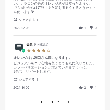
v
v
い、カラコンの色のオレンジ感が目立ったような、、
n
i
i
でも周りからは好評！また髪を明るくするときたくさ
2
e
e
ん使います💖
0
w
w
2
'
b
s
シェアする
2
S
y
t
h
2022-02-08
1
0
会
a
a
員
t
r
o
i
e
n
n
R
会員
購入確認済
8
g
e
F
購
4
v
e
入
.
i
b
当
オレンジはお利口さん顔になります。
0
e
2
初
s
R
r
ビジュアルもつけ心地も良くとても気に入りました。
w
0
は
t
e
e
カラーバリエーションが増えていきますように。
b
2
髪
a
v
v
3色共、リピートします。
y
2
色
r
i
i
会
が
'
r
e
e
シェアする
員
少
S
a
w
w
o
し
h
2021-10-06
t
2
1
b
s
n
明
a
i
y
t
8
る
r
n
会
a
F
い
e
g
員
t
1
2
e
ブ
R
o
i
b
ラ
e
n
n