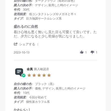
自分の瞳の色:
ダークブラウン（暗めの茶色）
e
1
g
s
購入の決め手:
デザイン, 装用した時のイメージ
w
9
自
t
年代:
30代
b
J
然
a
使用頻度:
他コンタクトレンズやメガネと半々
y
u
な
r
タイプ:
目力強調サークルレンズ系
会
l
色
r
員
2
味
a
盛れるのに自然
o
0
で
t
R
r
着け心地も悪く無いし見た目も可愛くて良いです。た
n
2
装
i
e
e
だ、夕方になると少し乾燥が気になりました。
1
4
着
n
v
v
9
し
g
'
i
i
シェアする
J
て
S
e
e
u
も
h
2023-10-13
1
1
w
w
l
馴
a
b
s
2
染
r
y
t
0
み
e
会
a
2
が
R
会員
購入確認済
員
t
4
よ
e
o
i
く
5
v
n
n
つ
.
i
1
g
け
0
自分の瞳の色:
ブラック（黒）
e
3
盛
心
s
購入の決め手:
価格, デザイン, 装用した時のイメージ
w
O
れ
地
t
年代:
10代
b
c
る
も
a
使用頻度:
今回が初めて
y
t
の
良
r
タイプ:
個性派カラフル系
会
2
に
い
r
員
0
自
a
かわいい！