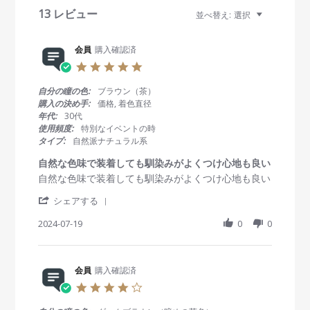
i
13 レビュー
並べ替え:
選択
e
w
s
会員
購入確認済
5
.
0
自分の瞳の色:
ブラウン（茶）
s
購入の決め手:
価格, 着色直径
t
年代:
30代
a
使用頻度:
特別なイベントの時
r
タイプ:
自然派ナチュラル系
r
a
自然な色味で装着しても馴染みがよくつけ心地も良い
t
R
r
自然な色味で装着しても馴染みがよくつけ心地も良い
i
e
e
n
'
v
v
シェアする
g
S
i
i
h
2024-07-19
0
0
e
e
a
w
w
r
b
s
e
y
t
R
会員
購入確認済
会
a
e
員
t
4
v
o
i
.
i
n
n
0