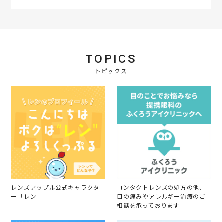
2
ウ
v
6
g
0
ン
i
O
オ
2
だ
e
c
レ
2
っ
w
t
ン
た
b
2
ジ
ん
y
0
は
で
会
2
お
TOPICS
す
員
1
利
が
o
トピックス
口
、
n
さ
届
6
ん
い
O
顔
た
c
に
時
t
な
に
2
り
た
0
ま
ま
2
す
た
1
。
ま
若
干
暗
め
レンズアップル公式キャラクタ
コンタクトレンズの処方の他、
に
ー「レン」
目の痛みやアレルギー治療のご
髪
相談を承っております
を