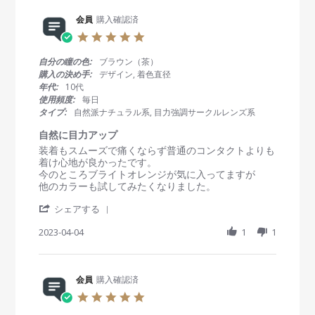
e
A
お
R
会員
購入確認済
p
す
e
r
す
5
v
2
め
.
i
0
！
0
自分の瞳の色:
ブラウン（茶）
e
2
s
購入の決め手:
デザイン, 着色直径
w
3
t
年代:
10代
b
a
使用頻度:
毎日
y
r
タイプ:
自然派ナチュラル系, 目力強調サークルレンズ系
会
r
員
a
自然に目力アップ
o
t
R
r
装着もスムーズで痛くならず普通のコンタクトよりも
n
i
e
e
着け心地が良かったです。
6
n
v
v
今のところブライトオレンジが気に入ってますが
A
g
i
i
他のカラーも試してみたくなりました。
p
e
e
r
'
w
w
シェアする
2
S
b
s
0
h
2023-04-04
1
1
y
t
2
a
会
a
3
r
員
t
e
o
i
R
会員
購入確認済
n
n
e
4
g
5
v
A
自
.