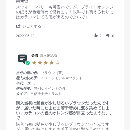
高発色
o
2
た
t
R
r
スウィートベリーも可愛いですが、ブライトオレンジ
n
2
！
i
e
e
のほうが色素薄めで盛れます！眼科でも買えるわりに
1
n
v
v
はカラコンしてる感が出るのでよいです！
9
g
i
i
S
'
e
e
シェアする
e
S
w
w
p
h
2022-06-13
2
0
b
s
2
a
y
t
0
r
会
a
2
e
員
t
2
R
会員
購入確認済
o
i
e
n
n
4
v
1
g
.
i
3
高
0
自分の瞳の色:
ブラウン（茶）
e
J
発
s
購入の決め手:
イメージモデルやブランド
w
u
色
t
年代:
20代
b
n
a
使用頻度:
特別なイベントの時
y
2
r
タイプ:
自然派ナチュラル系
会
0
r
員
2
a
購入当初は髪色が少し明るいブラウンだったんです
o
2
t
が、届いた時にたまたま若干暗めに髪を染めてしま
n
i
い、カラコンの色のオレンジ感が目立ったような、、
1
n
で
3
g
R
r
購入当初は髪色が少し明るいブラウンだったんです
J
e
e
が、届いた時にたまたま若干暗めに髪を染めてしま
u