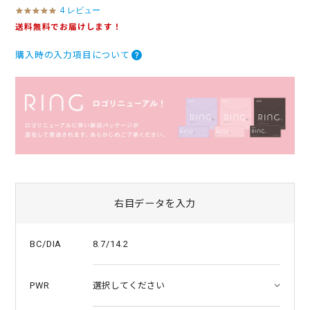
4 レビュー
5
.
送料無料でお届けします！
0
s
購入時の入力項目について
t
a
r
r
a
t
i
n
g
右目データを入力
8.7/14.2
BC/DIA
PWR