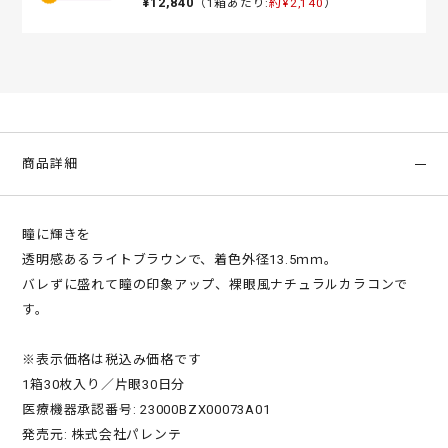
¥12,840
（1箱あたり:
約¥2,140
）
商品詳細
瞳に輝きを
透明感あるライトブラウンで、着色外径13.5ｍｍ。
バレずに盛れて瞳の印象アップ、裸眼風ナチュラルカラコンで
す。
※表示価格は税込み価格です
1箱30枚入り／片眼30日分
医療機器承認番号: 23000BZX00073A01
発売元: 株式会社パレンテ