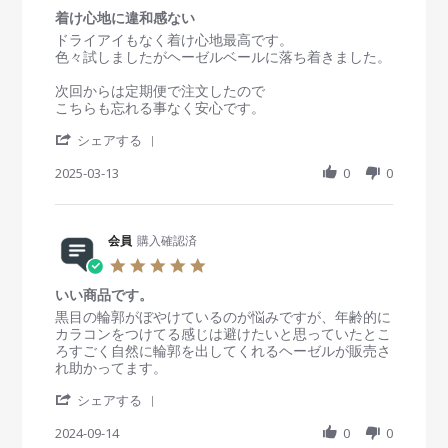
.
i
M
年
着け心地に違和感ない
0
e
a
愛
s
R
r
ドライアイもなく着け心地最高です。
w
y
用
t
e
e
色々試しましたがヘーゼルベールに落ち着きました。
b
2
し
a
v
v
y
0
て
r
i
i
次回からは定期便で注文したので
会
2
お
r
e
e
こちらも忘れる事なく安心です。
員
5
り
a
w
w
o
ま
'
t
b
s
シェアする
n
す
S
i
y
t
2
。
h
2025-03-13
n
0
0
会
a
4
a
g
員
t
M
r
o
i
a
e
n
n
y
R
会員
購入確認済
1
g
2
e
3
着
5
0
v
M
け
.
2
i
a
心
いい商品です。
0
5
e
r
地
s
R
r
黒目の輪郭がぼやけているのが悩みですが、年齢的に
w
2
に
t
e
e
カラコンをつけてる感じは避けたいと思っていたとこ
b
0
違
a
v
v
ろすごく自然に輪郭を出してくれるヘーゼルが販売さ
y
2
和
r
i
i
れ助かってます。
会
5
感
r
e
e
員
な
'
a
w
w
シェアする
o
い
S
t
b
s
n
h
2024-09-14
i
0
0
y
t
1