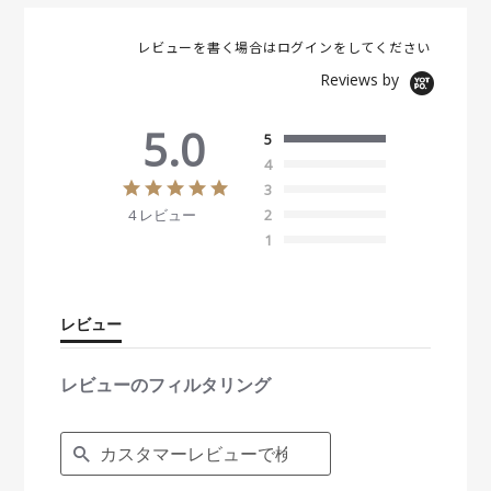
レビューを書く場合は
ログイン
をしてください
Reviews by
5.0
5
4
5
3
.
4 レビュー
2
0
s
1
t
a
r
r
レビュー
a
t
i
レビューのフィルタリング
n
g
S
e
a
r