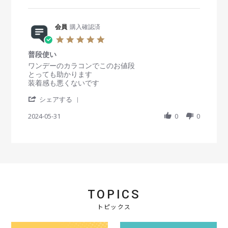
a
n
会
a
3
r
g
員
t
M
e
o
i
a
R
会員
購入確認済
n
n
r
e
1
g
5
2
v
4
い
.
0
i
S
い
普段使い
0
2
e
e
商
s
R
r
ワンデーのカラコンでこのお値段
5
w
p
品
t
e
e
とっても助かります
b
2
で
a
v
v
装着感も悪くないです
y
0
す
r
i
i
会
2
。
'
r
e
e
シェアする
員
4
S
a
w
w
o
h
2024-05-31
t
0
0
b
s
n
a
i
y
t
1
r
n
会
a
4
e
g
員
t
S
R
o
i
e
e
n
n
p
v
3
g
2
i
1
普
0
e
M
段
2
TOPICS
w
a
使
4
b
y
い
トピックス
y
2
会
0