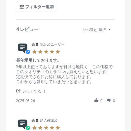
c
フィルター追加
h
R
e
v
i
4 レビュー
並べ替え:
選択
e
w
s
会員
認証済ユーザー
5
.
長年愛用しております。
0
s
R
r
5年以上使っておりますが付け心地良く、この価格で
t
e
e
このクオリティのカラコンは買えないと思います。
a
v
v
定期便でさらにお得に購入しております。
r
i
i
これからも愛用していきたいと思います。
r
e
e
'
a
w
w
シェアする
S
t
b
s
h
2025-05-24
i
0
0
y
t
a
n
会
a
r
g
員
t
e
o
i
R
会員
購入確認済
n
n
e
2
g
5
v
4
長