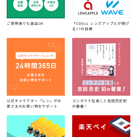
ご使用後でも返品OK
『CDGs』レンズアップルが掲げ
る17の目標
公式キャラクター「レン」がお
コンタクト社長こと吉田忠史初
客さまのお買い物をサポート
の著書！