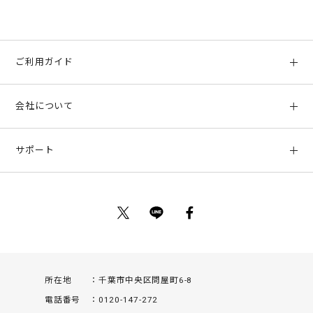
ご利用ガイド
初めての方へ
会社について
ご利用ガイド
会社概要
お支払い方法、配送について
サポート
店舗情報
返品について
お客様サポート
特定商取引法に基づく表示
ポイントについて
お問い合わせ
プライバシーポリシー
サイトマップ
ご利用規約
所在地
千葉市中央区問屋町6-8
電話番号
0120-147-272