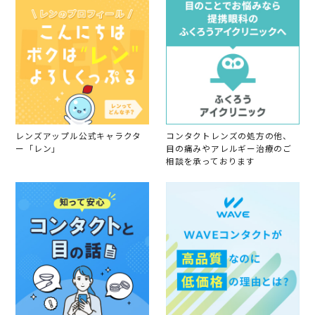
員
2
o
4
n
3
1
M
a
y
2
0
2
4
レンズアップル公式キャラクタ
コンタクトレンズの処方の他、
ー「レン」
目の痛みやアレルギー治療のご
相談を承っております