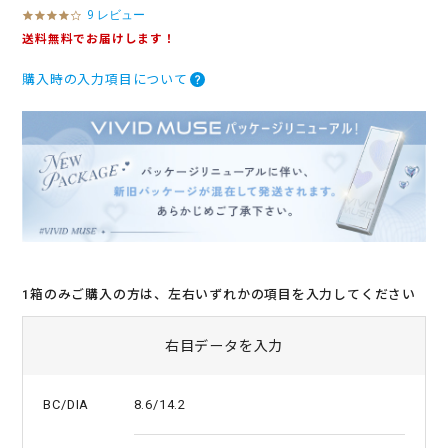
9 レビュー
4
.
送料無料でお届けします！
0
s
購入時の入力項目について
t
a
r
r
a
t
i
n
g
1箱のみご購入の方は、左右いずれかの項目を入力してください
右目データを入力
8.6/14.2
BC/DIA