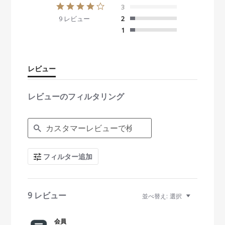
4
3
.
9 レビュー
2
0
s
1
t
a
r
r
レビュー
a
t
i
レビューのフィルタリング
n
g
S
e
a
r
c
フィルター追加
h
R
e
v
i
9 レビュー
並べ替え:
選択
e
w
s
会員