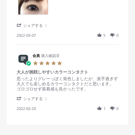
o
2
t
b
s
n
2
i
y
t
1
n
会
a
6
g
員
t
M
o
i
'
シェアする
a
n
n
S
r
7
g
h
2022-03-07
5
0
2
M
周
a
0
a
り
r
2
r
か
e
2
2
ら
R
会員
購入確認済
0
好
e
5
2
評
v
.
2
で
i
大人が挑戦しやすいカラーコンタクト
0
し
e
s
R
r
思ったよりグレーっぽく発色しましたが、派手過ぎず
た
w
t
e
e
大人でも楽しめるカラーコンタクトだと思います。
！
b
a
v
v
ゴロゴロせず装着感も良かったです。
y
r
i
i
会
'
r
e
e
シェアする
員
S
a
w
w
o
h
2022-02-20
t
1
0
b
s
n
a
i
y
t
7
r
n
会
a
M
e
g
員
t
a
R
o
i
r
e
n
n