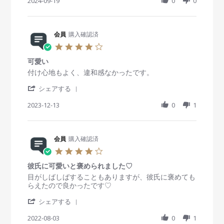
h
2024-09-19
a
0
0
w
w
o
が
a
t
b
s
n
違
r
i
y
t
9
う
e
n
会
a
D
R
会員
購入確認済
g
員
t
e
e
o
i
4
c
v
n
n
.
2
i
1
g
可愛い
0
0
e
9
華
s
R
r
付け心地もよく、違和感なかったです。
2
w
S
や
t
e
e
4
b
e
か
'
a
v
v
シェアする
y
p
S
r
i
i
会
2
h
2023-12-13
r
0
1
e
e
員
0
a
a
w
w
o
2
r
t
b
s
n
4
e
i
y
t
1
R
会員
購入確認済
n
会
a
9
e
g
員
t
4
S
v
o
i
.
e
i
n
n
彼氏に可愛いと褒められました♡
0
p
e
1
g
s
R
r
目がしばしばすることもありますが、彼氏に褒めても
2
w
3
可
t
e
e
らえたので良かったです♡
0
b
D
愛
a
v
v
2
y
e
い
'
r
i
i
シェアする
4
会
c
S
r
e
e
員
2
h
2022-08-03
a
0
1
w
w
o