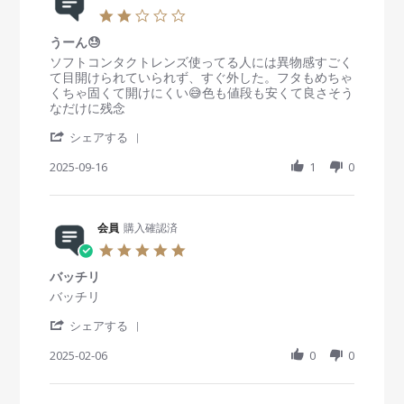
2
.
うーん😓
0
s
R
r
ソフトコンタクトレンズ使ってる人には異物感すごく
t
e
e
て目開けられていられず、すぐ外した。フタもめちゃ
a
v
v
くちゃ固くて開けにくい😅色も値段も安くて良さそう
r
i
i
なだけに残念
r
e
e
'
a
w
w
シェアする
S
t
b
s
h
2025-09-16
i
1
0
y
t
a
n
会
a
r
g
員
t
e
o
i
R
会員
購入確認済
n
n
e
1
g
5
v
6
う
.
i
S
ー
バッチリ
0
e
e
ん
s
R
r
バッチリ
w
p
😓
t
e
e
b
2
'
a
v
v
シェアする
y
0
S
r
i
i
会
2
h
2025-02-06
r
0
0
e
e
員
5
a
a
w
w
o
r
t
b
s
n
e
i
y
t