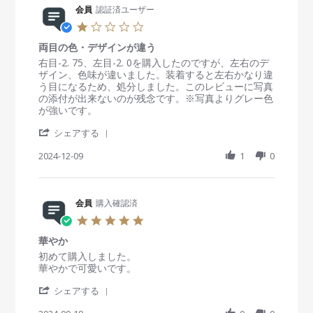
1
R
会員
認証済ユーザー
n
会
a
6
e
g
員
t
1
S
v
o
i
.
e
i
n
n
両目の色・デザインが違う
0
p
e
6
g
s
R
r
右目-2. 75、左目-2. 0を購入したのですが、左右のデ
2
w
F
バ
t
e
e
ザイン、色味が違いました。装着すると左右かなり違
0
b
e
ッ
a
v
v
う目になるため、処分しました。このレビューに写真
2
y
b
チ
r
i
i
の添付が出来ないのが残念です。※写真よりグレー色
5
会
2
リ
r
e
e
が強いです。
員
0
a
w
w
o
2
'
t
b
s
シェアする
n
5
S
i
y
t
6
h
2024-12-09
n
1
0
会
a
F
a
g
員
t
e
r
o
i
b
e
n
n
2
R
会員
購入確認済
9
g
0
e
D
両
5
2
v
e
目
.
5
i
c
の
華やか
0
e
2
色
s
R
r
初めて購入しました。
w
0
・
t
e
e
華やかで可愛いです。
b
2
デ
a
v
v
y
4
ザ
'
r
i
i
シェアする
会
イ
S
r
e
e
員
ン