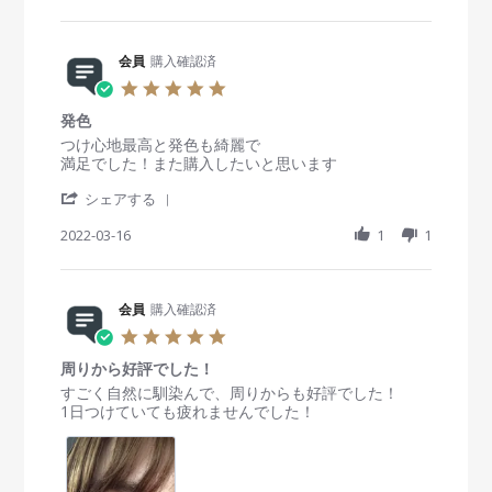
0
a
t
b
s
n
2
r
i
y
t
1
3
e
n
会
a
3
R
会員
購入確認済
g
員
t
D
e
o
i
5
e
v
n
n
.
c
i
3
g
発色
0
2
e
A
彼
s
R
r
つけ心地最高と発色も綺麗で
0
w
u
氏
t
e
e
満足でした！また購入したいと思います
2
b
g
に
a
v
v
3
y
2
可
'
r
i
i
シェアする
会
0
愛
S
r
e
e
員
2
い
h
2022-03-16
a
1
1
w
w
o
2
と
a
t
b
s
n
褒
r
i
y
t
3
め
e
n
会
a
A
ら
R
会員
購入確認済
g
員
t
u
れ
e
o
i
5
g
ま
v
n
n
.
2
し
i
1
g
周りから好評でした！
0
0
た
e
6
発
s
R
r
すごく自然に馴染んで、周りからも好評でした！
2
♡
w
M
色
t
e
e
1日つけていても疲れませんでした！
2
b
a
a
v
v
y
r
r
i
i
会
2
r
e
e
員
0
a
w
w