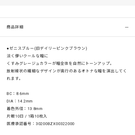
商品詳細
●ゼニスブルー(旧デイリーピンクブラウン)
淡く儚いクールな瞳に
くすみグレージュカラーが瞳全体を自然にトーンアップ。
放射線状の繊細なデザインが奥行のあるオトナな瞳を演出してく
れます。
BC：8.6mm
DIA：14.2mm
着色外径：13.8mm
片眼10日 / 1箱10枚入
医療承認番号：30200BZX00322000