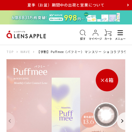
夏季（お盆）期間中の出荷と営業について
アキュビュー
メダリスト
メガネ
探す
マイページ
カート
メニュー
TOP
WAVE
【学割】Puffmee（パフミー）マンスリー ショコラブラウン 