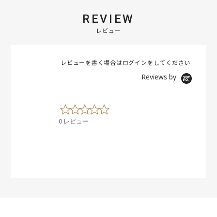
REVIEW
レビュー
レビューを書く場合は
ログイン
をしてください
Reviews by
0
.
0 レビュー
0
s
t
a
r
r
a
t
i
n
g