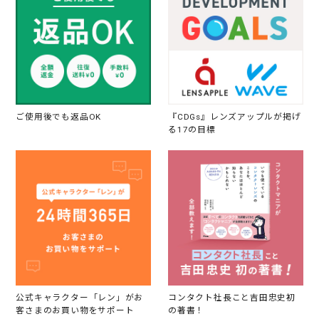
ご使用後でも返品OK
『CDGs』レンズアップルが掲げ
る17の目標
公式キャラクター「レン」がお
コンタクト社長こと吉田忠史初
客さまのお買い物をサポート
の著書！