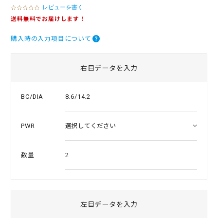
レビューを書く
0
.
送料無料でお届けします！
0
s
購入時の入力項目について
t
a
r
r
右目データを入力
a
t
i
8.6/14.2
BC/DIA
n
g
PWR
2
数量
左目データを入力