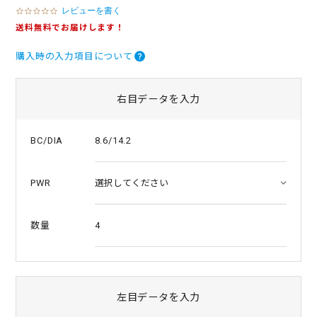
レビューを書く
0
.
送料無料でお届けします！
0
s
購入時の入力項目について
t
a
r
r
右目データを入力
a
t
i
8.6/14.2
BC/DIA
n
g
PWR
4
数量
左目データを入力