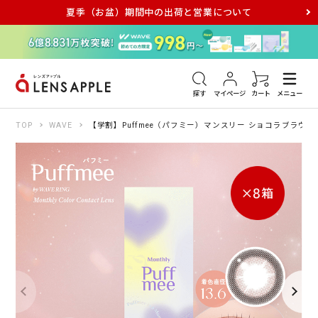
夏季（お盆）期間中の出荷と営業について
アキュビュー
メダリスト
メガネ
探す
マイページ
カート
メニュー
TOP
WAVE
【学割】Puffmee（パフミー）マンスリー ショコラブラウン 