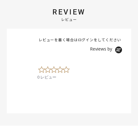
REVIEW
レビュー
レビューを書く場合は
ログイン
をしてください
Reviews by
0
.
0 レビュー
0
s
t
a
r
r
a
t
i
n
g