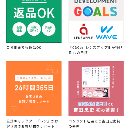
ご使用後でも返品OK
『CDGs』レンズアップルが掲げ
る17の目標
公式キャラクター「レン」がお
コンタクト社長こと吉田忠史初
客さまのお買い物をサポート
の著書！