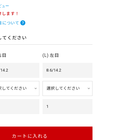
ビュー
けします！
目について
してください
 右目
(L) 左目
/14.2
8.6/14.2
1
カートに入れる