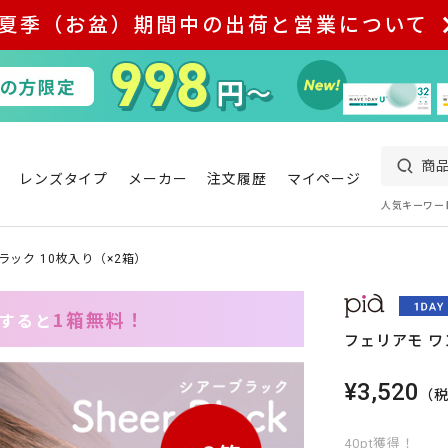
夏季（お盆）期間中の出荷と営業について
レンズタイプ
メーカー
注文履歴
マイページ
人気キーワー
ラック 10枚入り（×2箱）
1箱無料！
入すると
フェリアモ ワ
¥3,520
（
40pt獲得！