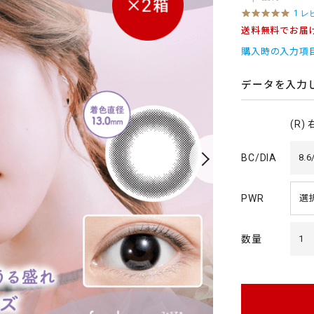
5
1 レ
.
送料無料でお届
0
s
購入時の入力項
t
a
r
データを入力
r
a
t
(R)
i
n
g
BC/DIA
8.6
PWR
数量
1