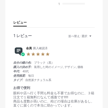
s
1
t
a
r
r
レビュー
a
t
i
1 レビュー
並べ替え:
選択
n
g
会員
購入確認済
5
.
0
自分の瞳の色:
ブラック（黒）
s
購入の決め手:
装用した時のイメージ, デザイン, 価格
t
年代:
40代
a
使用頻度:
毎日
r
タイプ:
自然派ナチュラル系
r
a
お得で便利
t
R
r
眼科や店へ行く手間も料金も不要でお得なのに、３箱
i
e
e
注文で１箱無料だなんて感激です‼️‼️‼️
n
v
v
商品も度数が高いのに、殆どの場合は在庫があるし、
g
i
i
直ぐに届くので本当に助かっています。