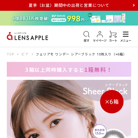
夏季（お盆）期間中の出荷と営業について
アキュビュー
メダリスト
メガネ
探す
マイページ
カート
メニュー
TOP
ピア
フェリアモ ワンデー シアーブラック 10枚入り（×6箱）
1箱無料！
3箱以上同時購入すると