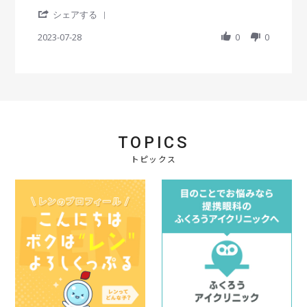
e
e
'
w
w
シェアする
S
b
s
h
2023-07-28
0
0
y
t
a
会
a
r
員
t
e
o
i
R
n
n
e
2
g
v
8
お
i
J
得
e
u
で
TOPICS
w
l
便
b
2
利
トピックス
y
0
会
2
員
3
o
n
2
8
J
u
l
2
0
2