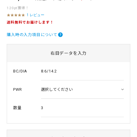
120pt獲得！
1 レビュー
5
.
送料無料でお届けします！
0
s
購入時の入力項目について
t
a
r
r
右目データを入力
a
t
i
8.6/14.2
BC/DIA
n
g
PWR
3
数量