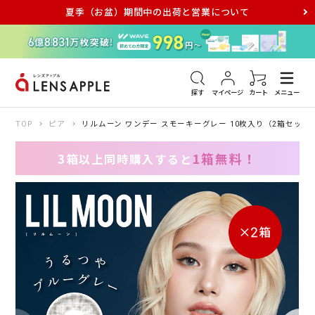
夏季（お盆）期間中の出荷と営業について
アキュビュー
メダリスト
メガネ
探す
マイページ
カート
メニュー
TOP
ピア
リルムーン ワンデー スモーキーグレー 10枚入り（2箱セット
1箱無料！
3箱以上同時購入すると