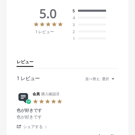
5.0
5
4
5
3
.
1 レビュー
2
0
s
1
t
a
r
r
レビュー
a
t
i
1 レビュー
並べ替え:
選択
n
g
会員
購入確認済
5
.
色が好きです
0
s
R
r
色が好きです
t
e
e
'
a
v
v
シェアする
S
r
i
i