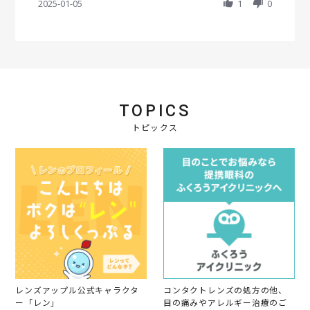
h
2025-01-05
r
1
0
e
e
a
a
w
w
r
t
b
s
e
i
y
t
R
n
会
a
e
g
員
t
v
o
i
i
n
n
e
5
g
TOPICS
w
J
色
b
a
が
トピックス
y
n
好
会
2
き
員
0
で
o
2
す
n
5
5
J
a
n
2
0
2
5
レンズアップル公式キャラクタ
コンタクトレンズの処方の他、
ー「レン」
目の痛みやアレルギー治療のご