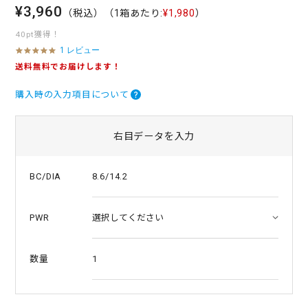
¥3,960
（税込）
（1箱あたり:
¥1,980
）
40pt獲得！
1 レビュー
5
.
送料無料でお届けします！
0
s
購入時の入力項目について
t
a
r
r
右目データを入力
a
t
i
8.6/14.2
BC/DIA
n
g
PWR
1
数量