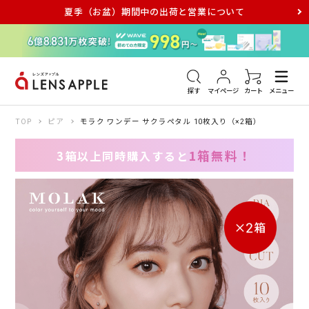
夏季（お盆）期間中の出荷と営業について
アキュビュー
メダリスト
メガネ
探す
マイページ
カート
メニュー
TOP
ピア
モラク ワンデー サクラペタル 10枚入り（×2箱）
1箱無料！
3箱以上同時購入すると