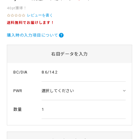
40pt獲得！
レビューを書く
0
.
送料無料でお届けします！
0
s
購入時の入力項目について
t
a
r
r
右目データを入力
a
t
i
8.6/14.2
BC/DIA
n
g
PWR
1
数量