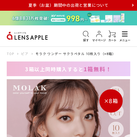
夏季（お盆）期間中の出荷と営業について
アキュビュー
メダリスト
メガネ
探す
マイページ
カート
メニュー
TOP
ピア
モラク ワンデー サクラペタル 10枚入り（×8箱）
1箱無料！
3箱以上同時購入すると