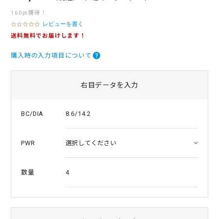
160pt獲得！
レビューを書く
0
.
送料無料でお届けします！
0
s
購入時の入力項目について
t
a
r
r
右目データを入力
a
t
i
8.6/14.2
BC/DIA
n
g
PWR
4
数量