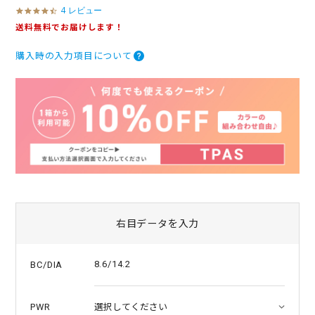
4 レビュー
4
.
送料無料でお届けします！
3
s
購入時の入力項目について
t
a
r
r
a
t
i
n
g
右目データを入力
8.6/14.2
BC/DIA
PWR