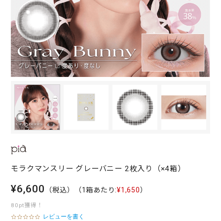
モラクマンスリー グレーバニー 2枚入り（×4箱）
¥6,600
（税込）
（1箱あたり:
¥1,650
）
80pt獲得！
レビューを書く
0