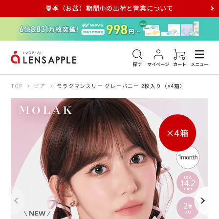
夏季（お盆）期間中の出荷と営業について
アキュビュー
メダリスト
メガネ
探す
マイページ
カート
メニュー
TOP
ピア
モラクマンスリー グレーバニー 2枚入り（×4箱）