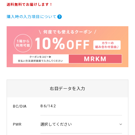
.
送料無料でお届けします！
0
s
購入時の入力項目について
t
a
r
r
a
t
i
n
g
右目データを入力
8.6/14.2
BC/DIA
PWR