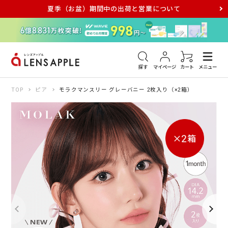
夏季（お盆）期間中の出荷と営業について
アキュビュー
メダリスト
メガネ
探す
マイページ
カート
メニュー
TOP
ピア
モラクマンスリー グレーバニー 2枚入り（×2箱）