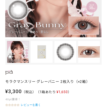
モラクマンスリー グレーバニー 2枚入り（×2箱）
¥3,300
（税込）
（1箱あたり:
¥1,650
）
40pt獲得！
レビューを書く
0