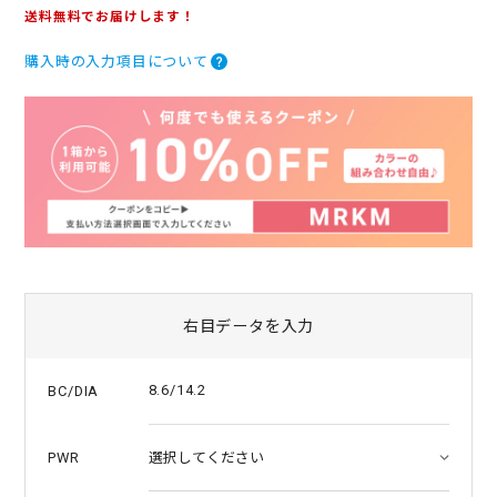
.
送料無料でお届けします！
0
s
購入時の入力項目について
t
a
r
r
a
t
i
n
g
右目データを入力
8.6/14.2
BC/DIA
PWR