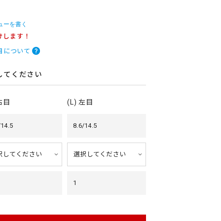
ューを書く
けします！
目について
してください
 右目
(L) 左目
/14.5
8.6/14.5
1