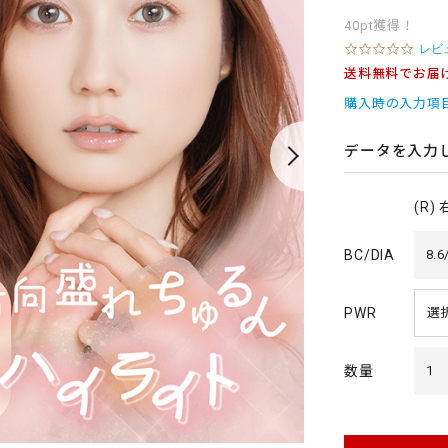
40pt獲得！
0
レビ
.
送料無料でお届
0
s
購入時の入力項
t
a
r
データを入力
r
a
t
(R)
i
n
g
BC/DIA
8.6
PWR
数量
1