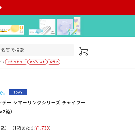
ド：
アキュビュー
メダリスト
メガネ
ンデー シマーリングシリーズ チャイフー
×2箱）
税込）
（1箱あたり:
¥1,738
）