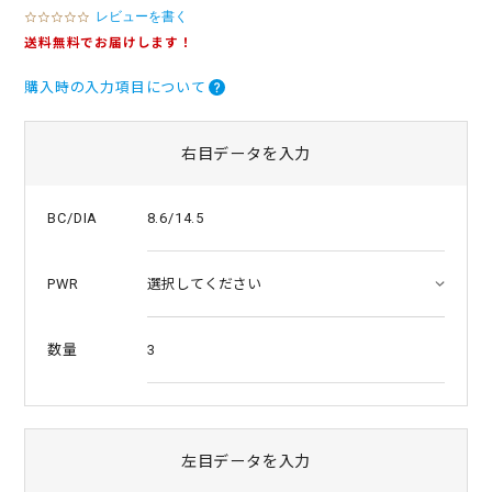
レビューを書く
0
.
送料無料でお届けします！
0
s
購入時の入力項目について
t
a
r
r
右目データを入力
a
t
i
8.6/14.5
BC/DIA
n
g
PWR
3
数量
左目データを入力