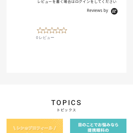
レビューを書く場合は
ログイン
をしてください
Reviews by
0
.
0 レビュー
0
s
t
a
r
r
a
t
i
n
g
TOPICS
トピックス