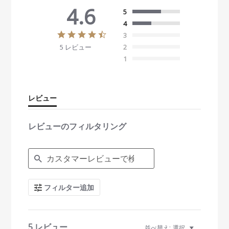
4.6
5
4
4
3
.
5 レビュー
2
6
s
1
t
a
r
r
レビュー
a
t
i
レビューのフィルタリング
n
g
S
e
a
r
c
フィルター追加
h
R
e
v
i
5 レビュー
並べ替え:
選択