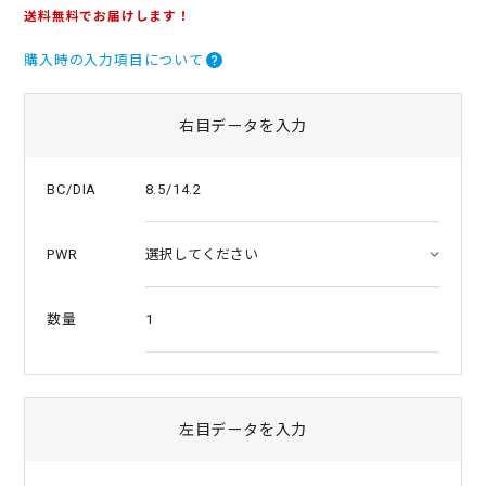
.
送料無料でお届けします！
6
s
購入時の入力項目について
t
a
r
r
右目データを入力
a
t
i
8.5/14.2
BC/DIA
n
g
PWR
1
数量
左目データを入力