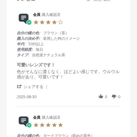
e
w
s
会員
購入確認済
4
.
0
自分の瞳の色:
ブラウン（茶）
s
購入の決め手:
装用した時のイメージ
t
年代:
50代以上
a
使用頻度:
毎日
r
タイプ:
自然派ナチュラル系
r
a
可愛いレンズです！
t
R
r
色がそんなに濃くなく、ほどよい感じです。ウルウル
i
e
e
感があり、可愛いです！
n
v
v
g
'
i
i
シェアする
S
e
e
h
2025-08-30
0
0
w
w
a
b
s
r
y
t
e
会
a
R
会員
購入確認済
員
t
e
o
i
5
v
n
n
.
i
3
g
0
自分の瞳の色:
ダークブラウン（暗めの茶色）