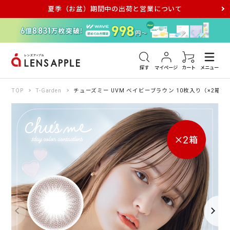
夏季（お盆）期間中の出荷と営業について
アキュビュー
メダリスト
メガネ
探す
マイページ
カート
メニュー
TOP
T-Garden
チューズミー UVM ベイビーブラウン 10枚入り（×2箱）