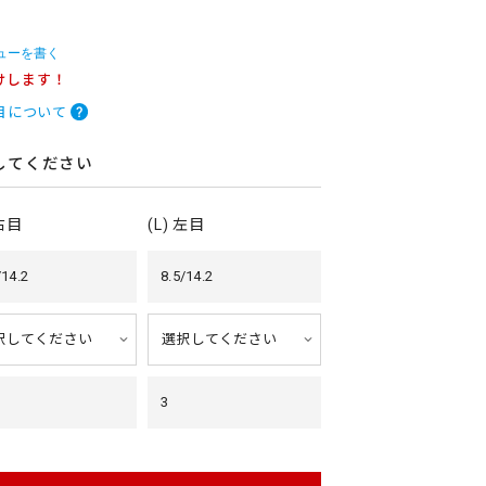
ューを書く
けします！
目について
してください
 右目
(L) 左目
/14.2
8.5/14.2
3