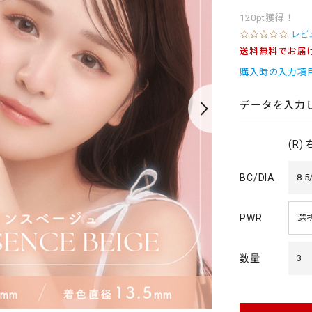
120pt獲得！
0
レビ
.
送料無料でお届
0
s
購入時の入力項
t
a
r
データを入力
r
a
t
(R)
i
n
g
BC/DIA
8.5
PWR
数量
3