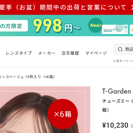
夏季（お盆）期間中の出荷と営業について
レンズタイプ
メーカー
注文履歴
マイページ
人気キーワー
センスベージュ 10枚入り（×6箱）
チューズミー 
箱）
¥10,230