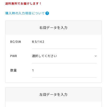
.
送料無料でお届けします！
0
s
購入時の入力項目について
t
a
r
r
右目データを入力
a
t
i
8.5/14.2
BC/DIA
n
g
PWR
1
数量
左目データを入力