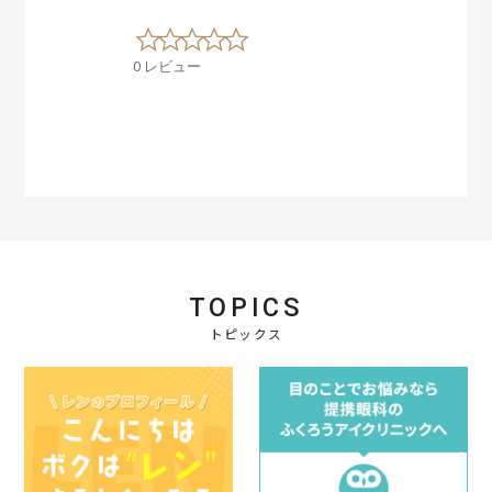
0
.
0 レビュー
0
s
t
a
r
r
a
t
i
n
g
TOPICS
トピックス