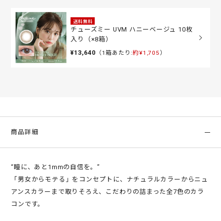
送料無料
チューズミー UVM ハニーベージュ 10枚
入り（×8箱）
¥13,640
（1箱あたり:
約¥1,705
）
商品詳細
“瞳に、あと1mmの自信を。”
「男女からモテる」をコンセプトに、ナチュラルカラーからニュ
アンスカラーまで取りそろえ、こだわりの詰まった全7色のカラ
コンです。