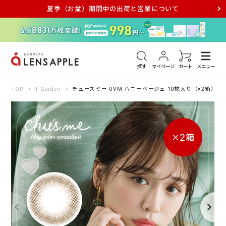
夏季（お盆）期間中の出荷と営業について
アキュビュー
メダリスト
メガネ
探す
マイページ
カート
メニュー
TOP
T-Garden
チューズミー UVM ハニーベージュ 10枚入り（×2箱）