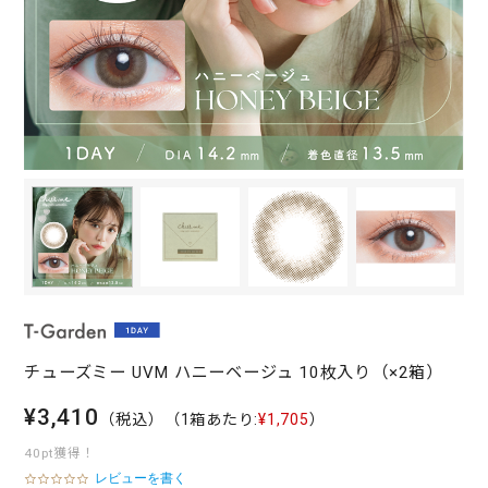
チューズミー UVM ハニーベージュ 10枚入り（×2箱）
¥3,410
（税込）
（1箱あたり:
¥1,705
）
40pt獲得！
レビューを書く
0