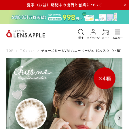
夏季（お盆）期間中の出荷と営業について
アキュビュー
メダリスト
メガネ
探す
マイページ
カート
メニュー
TOP
T-Garden
チューズミー UVM ハニーベージュ 10枚入り（×4箱）