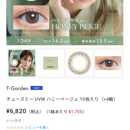
チューズミー UVM ハニーベージュ 10枚入り（×4箱）
¥6,820
（税込）
（1箱あたり:
¥1,705
）
80pt獲得！
レビューを書く
0