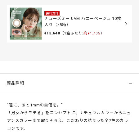
送料無料
チューズミー UVM ハニーベージュ 10枚
入り（×8箱）
¥13,640
（1箱あたり:
約¥1,705
）
商品詳細
“瞳に、あと1mmの自信を。”
「男女からモテる」をコンセプトに、ナチュラルカラーからニュ
アンスカラーまで取りそろえ、こだわりの詰まった全7色のカラ
コンです。