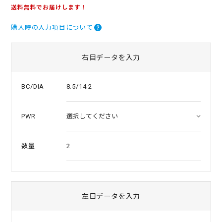
.
送料無料でお届けします！
0
s
購入時の入力項目について
t
a
r
r
右目データを入力
a
t
i
8.5/14.2
BC/DIA
n
g
PWR
2
数量
左目データを入力