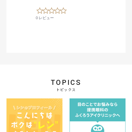
0
.
0 レビュー
0
s
t
a
r
r
a
t
i
n
g
TOPICS
トピックス