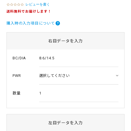
レビューを書く
0
.
送料無料でお届けします！
0
s
購入時の入力項目について
t
a
r
r
右目データを入力
a
t
i
8.6/14.5
BC/DIA
n
g
PWR
1
数量
左目データを入力