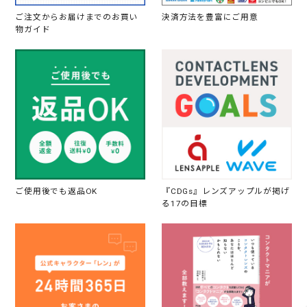
ご注文からお届けまでのお買い
決済方法を豊富にご用意
物ガイド
ご使用後でも返品OK
『CDGs』レンズアップルが掲げ
る17の目標