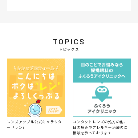
r
a
t
i
n
g
TOPICS
トピックス
レンズアップル公式キャラクタ
コンタクトレンズの処方の他、
ー「レン」
目の痛みやアレルギー治療のご
相談を承っております