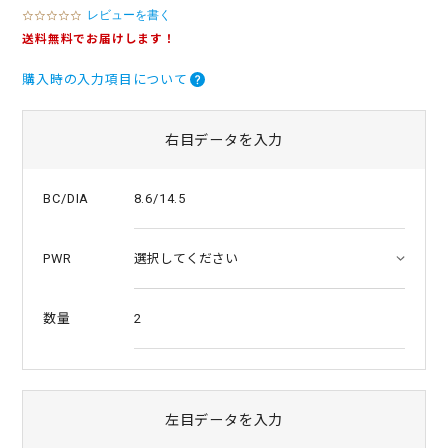
レビューを書く
0
.
送料無料でお届けします！
0
s
購入時の入力項目について
t
a
r
r
右目データを入力
a
t
i
8.6/14.5
BC/DIA
n
g
PWR
2
数量
左目データを入力