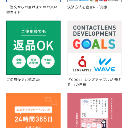
ご注文からお届けまでのお買い
決済方法を豊富にご用意
物ガイド
ご使用後でも返品OK
『CDGs』レンズアップルが掲げ
る17の目標