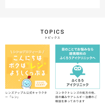
r
a
t
i
n
g
TOPICS
トピックス
レンズアップル公式キャラクタ
コンタクトレンズの処方の他、
ー「レン」
目の痛みやアレルギー治療のご
相談を承っております