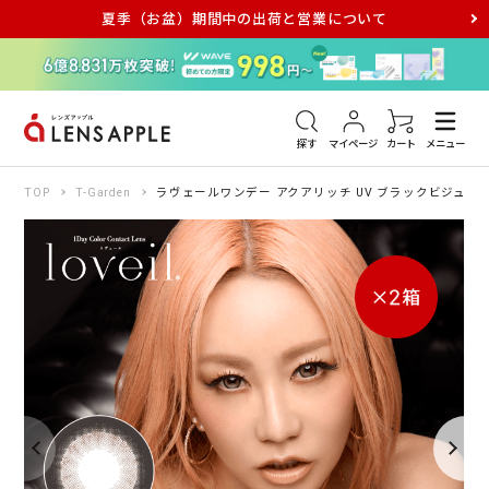
夏季（お盆）期間中の出荷と営業について
アキュビュー
メダリスト
メガネ
探す
マイページ
カート
メニュー
TOP
T-Garden
ラヴェールワンデー アクアリッチ UV ブラックビジュー 10