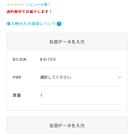
レビューを書く
0
.
送料無料でお届けします！
0
s
購入時の入力項目について
t
a
r
r
右目データを入力
a
t
i
8.6/15.0
BC/DIA
n
g
PWR
1
数量
左目データを入力