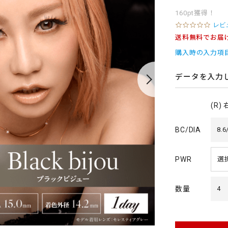
160pt獲得！
0
レビ
.
送料無料でお届
0
s
購入時の入力項
t
a
r
データを入力
r
a
t
(R)
i
n
g
BC/DIA
8.6
PWR
数量
4