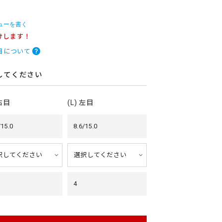
ューを書く
けします！
目について
してください
 右目
(L) 左目
/15.0
8.6/15.0
4