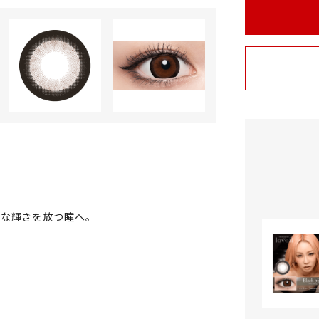
うな輝きを放つ瞳へ。