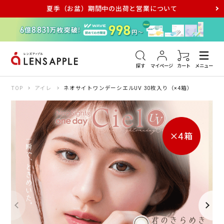
夏季（お盆）期間中の出荷と営業について
アキュビュー
メダリスト
メガネ
探す
マイページ
カート
メニュー
TOP
アイレ
ネオサイトワンデーシエルUV 30枚入り（×4箱）