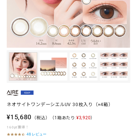
ネオサイトワンデーシエルUV 30枚入り（×4箱）
¥15,680
（税込）
（1箱あたり:
¥3,920
）
160pt獲得！
48 レビュー
4