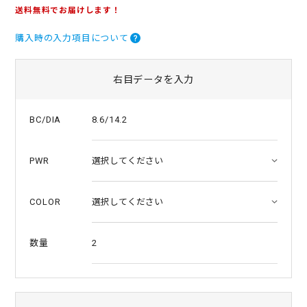
.
送料無料でお届けします！
5
s
購入時の入力項目について
t
a
r
r
右目データを入力
a
t
i
8.6/14.2
BC/DIA
n
g
PWR
COLOR
2
数量