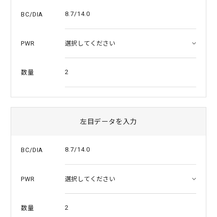
a
t
8.7/14.0
BC/DIA
i
n
g
PWR
2
数量
左目データを入力
8.7/14.0
BC/DIA
PWR
2
数量