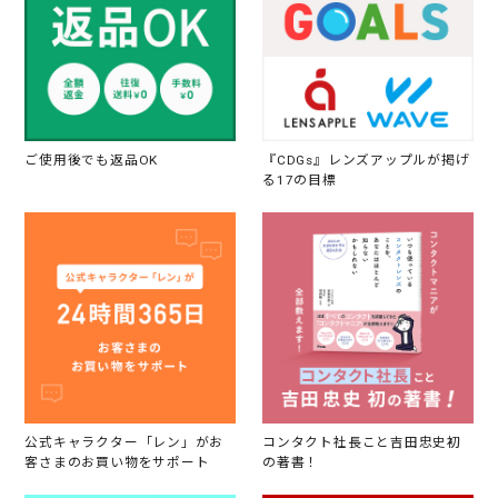
ご使用後でも返品OK
『CDGs』レンズアップルが掲げ
る17の目標
公式キャラクター「レン」がお
コンタクト社長こと吉田忠史初
客さまのお買い物をサポート
の著書！