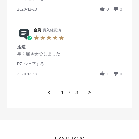
o
入
S
t
b
s
n
し
h
2020-12-23
i
0
0
y
t
9
ま
a
n
会
a
J
し
r
g
員
t
u
た
e
o
i
n
。
R
会員
購入確認済
n
n
2
e
2
g
5
0
v
3
使
.
2
i
D
い
迅速
0
1
e
e
心
s
R
r
早く届き安心しました
w
c
地
t
e
e
b
2
良
'
a
v
v
シェアする
y
0
い
S
r
i
i
会
2
で
h
2020-12-19
r
1
0
e
e
員
0
す
a
a
w
w
o
r
t
b
s
n
e
i
y
t
1
2
3
2
R
n
会
a
3
e
g
員
t
D
v
o
i
e
i
n
n
c
e
1
g
2
w
9
迅
0
b
D
速
2
y
e
0
会
c