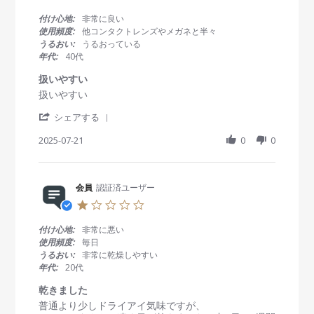
.
0
付け心地:
非常に良い
s
使用頻度:
他コンタクトレンズやメガネと半々
t
うるおい:
うるおっている
a
年代:
40代
r
r
扱いやすい
a
R
r
扱いやすい
t
e
e
i
'
v
v
シェアする
n
S
i
i
g
h
2025-07-21
0
0
e
e
a
w
w
r
b
s
e
y
t
R
会員
認証済ユーザー
会
a
e
員
t
1
v
o
i
.
i
n
n
0
付け心地:
非常に悪い
e
2
g
s
使用頻度:
毎日
w
1
扱
t
うるおい:
非常に乾燥しやすい
b
J
い
a
年代:
20代
y
u
や
r
会
l
す
r
乾きました
員
2
い
a
R
r
普通より少しドライアイ気味ですが、
o
0
t