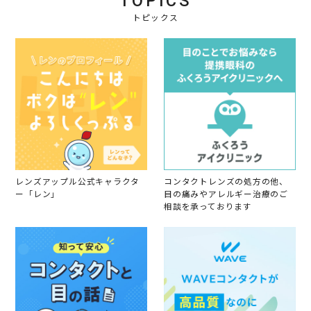
TOPICS
員
2
o
トピックス
0
n
2
1
0
9
D
e
c
2
0
2
0
レンズアップル公式キャラクタ
コンタクトレンズの処方の他、
ー「レン」
目の痛みやアレルギー治療のご
相談を承っております