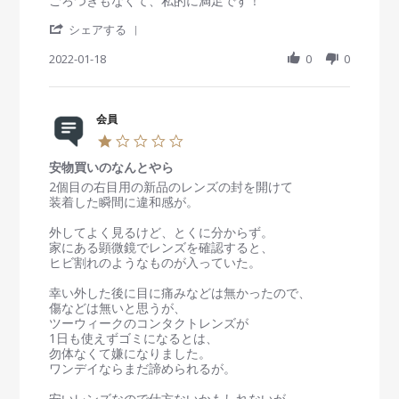
ごろつきもなくて、私的に満足です！
o
t
e
e
n
i
'
v
v
シェアする
1
n
S
i
i
1
g
h
2022-01-18
0
0
e
e
N
a
w
w
o
r
b
s
v
e
y
t
2
R
会員
会
a
0
e
員
t
2
1
v
o
i
2
.
i
n
n
安物買いのなんとやら
0
e
1
g
s
R
r
2個目の右目用の新品のレンズの封を開けて
w
8
お
t
e
e
装着した瞬間に違和感が。
b
J
手
a
v
v
y
a
頃
r
i
i
外してよく見るけど、とくに分からず。
会
n
で
r
e
e
家にある顕微鏡でレンズを確認すると、
員
2
使
a
w
w
ヒビ割れのようなものが入っていた。
o
0
い
t
b
s
n
2
や
i
y
t
幸い外した後に目に痛みなどは無かったので、
1
2
す
n
会
a
傷などは無いと思うが、
8
い
g
員
t
ツーウィークのコンタクトレンズが
J
！
o
i
1日も使えずゴミになるとは、
a
n
n
勿体なくて嫌になりました。
n
1
g
ワンデイならまだ諦められるが。
2
0
安
0
J
物
安いレンズなので仕方ないかもしれないが、