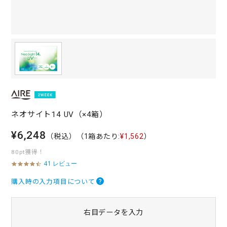
ネオサイト14 UV（×4箱）
¥6,248
（税込）
（1箱あたり:
¥1,562
）
80pt獲得！
41 レビュー
4
.
3
購入時の入力項目について
s
t
a
右目データを入力
r
r