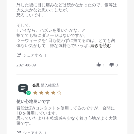
J
品
o
i
外した後に目に痛みなどは続かなかったので、傷等は
u
の
n
n
大丈夫かなと思いましたが、
n
レ
9
g
恐ろしいです。
2
ン
J
安
0
ズ
u
物
そして、
2
の
n
買
1デイなら、ハズレを引いたかな。と
1
封
2
い
捨てても特にダメージはないですが、
を
0
の
ツーウィークを1日も使わずに捨てるのは、とても勿
開
2
な
R
体ない気がして、嫌な気持ちでいっぱ
...続きを読む
け
1
ん
e
て
'
と
シェアする
a
装
S
や
d
着
h
2021-06-09
1
0
ら
m
し
a
o
た
r
r
瞬
e
e
間
R
会員
購入確認済
a
に
e
b
4
違
v
o
.
和
i
u
使い心地良いです
0
感
e
t
s
R
r
普段は2Wコンタクトを使用してるのですが、合間に
が
w
右
t
e
e
1Dを併用しています。
。
b
目
a
v
v
思っていたよりも乾燥感も少なく着け心地がよく大活
y
用
r
i
i
躍です。
会
に
r
e
e
員
購
'
a
w
w
シェアする