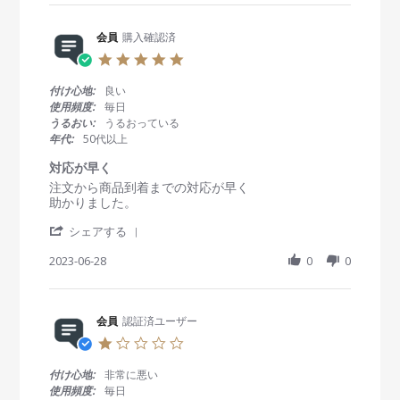
r
y
t
0
e
会
a
2
R
会員
購入確認済
員
t
4
e
o
i
5
v
n
n
.
i
2
g
0
付け心地:
良い
e
A
以
s
使用頻度:
毎日
w
p
前
t
うるおい:
うるおっている
b
r
か
a
年代:
50代以上
y
2
ら
r
会
0
使
r
対応が早く
員
2
っ
a
R
r
注文から商品到着までの対応が早く
o
4
て
t
e
e
助かりました。
n
い
i
v
v
2
る
n
'
i
i
シェアする
A
コ
g
S
e
e
p
ン
h
2023-06-28
0
0
w
w
r
タ
a
b
s
2
ク
r
y
t
0
ト
e
会
a
2
レ
R
会員
認証済ユーザー
員
t
4
ン
e
o
i
1
ズ
v
n
n
.
な
i
2
g
0
の
付け心地:
非常に悪い
e
8
対
s
で
使用頻度:
毎日
w
J
応