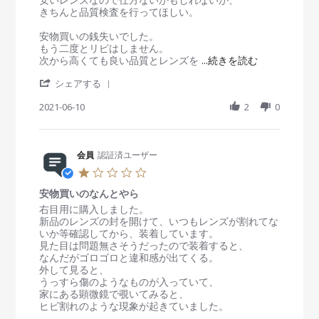
2
u
買
きちんと品質検査を行ってほしい。
2
n
い
2
の
安物買いの銭失いでした。
0
な
もう二度とリピはしません。
2
ん
R
次から高くても良い品質とレンズを
...続きを読む
1
と
e
'
や
シェアする
a
S
ら
d
h
2021-06-10
2
0
m
a
o
r
r
e
e
R
会員
認証済ユーザー
a
e
b
1
v
o
.
i
u
安物買いのなんとやら
0
e
t
s
R
r
右目用に購入しました。
w
2
t
e
e
新品のレンズの封を開けて、いつもレンズが割れてな
b
個
a
v
v
いか等確認してから、装着しています。
y
目
r
i
i
見た目は問題無さそうだったので装着すると、
会
の
r
e
e
なんだがゴロゴロと違和感が出てくる。
員
右
a
w
w
外して見ると、
o
目
t
b
s
うっすら傷のようなものが入っていて、
n
用
i
y
t
家にある顕微鏡で覗いてみると、
1
の
n
会
a
ヒビ割れのような現象が起きていました。
0
新
g
員
t