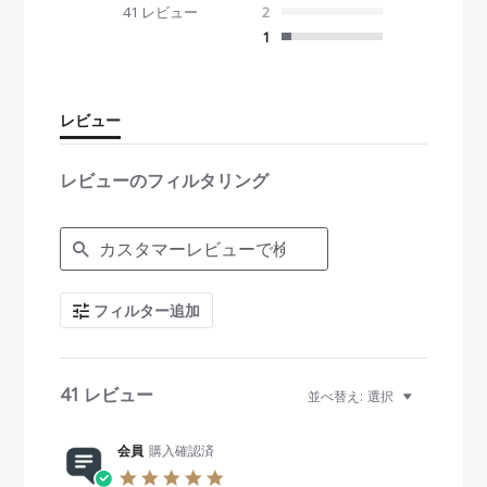
.
41 レビュー
2
3
s
1
t
a
r
r
レビュー
a
t
i
レビューのフィルタリング
n
g
S
e
a
r
c
フィルター追加
h
R
e
v
i
41 レビュー
並べ替え:
選択
e
w
s
会員
購入確認済
5