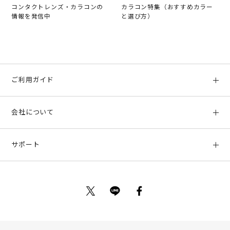
コンタクトレンズ・カラコンの
カラコン特集（おすすめカラー
情報を発信中
と選び方）
ご利用ガイド
初めての方へ
会社について
ご利用ガイド
会社概要
お支払い方法、配送について
サポート
店舗情報
返品について
お客様サポート
特定商取引法に基づく表示
ポイントについて
お問い合わせ
プライバシーポリシー
サイトマップ
ご利用規約