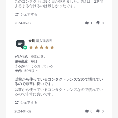
e
e
このコンタクトは凄く目が乾きました。丸1日、2週間
n
2
i
v
v
まるまる付けるのは難しかったです。
2
5
n
i
i
1
g
'
e
e
シェアする
J
S
w
w
u
h
2024-06-12
1
0
b
s
l
a
y
t
2
r
会
a
0
e
員
t
2
R
会員
購入確認済
o
i
5
e
n
n
5
v
1
g
.
i
2
乾
0
付け心地:
非常に良い
e
J
き
s
使用頻度:
毎日
w
u
ま
t
うるおい:
うるおっている
b
n
し
a
年代:
50代以上
y
2
た
r
会
0
r
以前から使っているコンタクトレンズなので慣れてい
員
2
a
るので非常に良いです。
o
4
t
R
r
以前から使っているコンタクトレンズなので慣れてい
n
i
e
e
るので非常に良いです。
1
n
v
v
2
g
'
i
i
シェアする
J
S
e
e
u
h
2024-04-02
0
0
w
w
n
a
b
s
2