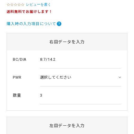
レビューを書く
0
.
送料無料でお届けします！
0
s
購入時の入力項目について
t
a
r
r
右目データを入力
a
t
i
8.7/14.2
BC/DIA
n
g
PWR
3
数量
左目データを入力