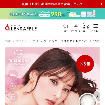
夏季（お盆）期間中の出荷と営業について
アキュビュー
メダリスト
メガネ
探す
マイページ
カート
メニュー
TOP
アイセイ
エバーカラーワンデー ミリモア おねだりパール 10枚入り