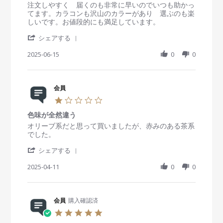
s
R
r
注文しやすく 届くのも非常に早いのでいつも助かっ
t
e
e
てます。カラコンも沢山のカラーがあり 選ぶのも楽
a
v
v
しいです。お値段的にも満足しています。
r
i
i
'
r
e
e
シェアする
S
a
w
w
h
2025-06-15
t
0
0
b
s
a
i
y
t
r
n
会
a
e
g
員
t
R
会員
o
i
e
n
n
1
v
1
g
.
i
5
大
色味が全然違う
0
e
J
変
s
R
r
オリーブ系だと思って買いましたが、赤みのある茶系
w
u
t
e
e
でした。
b
n
満
a
v
v
y
2
足
'
r
i
i
シェアする
会
0
S
r
e
e
員
2
h
2025-04-11
a
0
0
w
w
o
5
a
t
b
s
n
r
i
y
t
1
e
n
会
a
5
R
会員
購入確認済
g
員
t
J
e
o
i
5
u
v
n
n
.