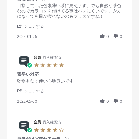
2
e
A
自
s
R
r
目指していた色素薄い系に見えます。でも自然な茶色
0
w
p
然
t
e
e
なのでカラコンを付けてる事はバレにくいです。夕方
2
b
r
a
v
v
になっても目が疲れないのもプラスですね！
5
y
2
r
i
i
会
0
'
r
e
e
シェアする
員
2
S
a
w
w
o
4
h
2024-01-26
t
0
0
b
s
n
a
i
y
t
2
r
n
会
a
A
e
g
員
t
p
R
会員
購入確認済
o
i
r
e
n
n
5
2
v
2
g
.
0
i
6
自
素早い対応
0
2
e
J
然
s
R
r
乾燥もなく使い心地良いです
4
w
a
な
t
e
e
b
n
カ
'
a
v
v
シェアする
y
2
ラ
S
r
i
i
会
0
コ
h
2022-05-30
r
0
0
e
e
員
2
ン
a
a
w
w
o
4
r
t
b
s
n
e
i
y
t
2
R
会員
購入確認済
n
会
a
6
e
g
員
t
4
J
v
o
i
.
a
i
n
n
自然だけど盛れるカラコン