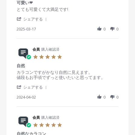
n
i
1
g
可愛い❤
0
2
e
1
色
s
R
r
とても可愛くて大満足です!
0
w
A
味
t
e
e
2
b
p
が
'
a
v
v
シェアする
5
y
r
全
S
r
i
i
会
2
然
h
2025-03-17
r
0
0
e
e
員
0
違
a
a
w
w
o
2
う
r
t
b
s
n
5
e
i
y
t
1
R
会員
購入確認済
n
会
a
1
e
g
員
t
5
A
v
o
i
.
p
i
n
n
自然
0
r
e
1
g
s
R
r
カラコンですがかなり自然に見えます。
2
w
7
可
t
e
e
値段もお手頃でずっと使いたいと思ってます。
0
b
M
愛
a
v
v
2
y
a
い
'
r
i
i
シェアする
5
会
r
❤
S
r
e
e
員
2
h
2024-04-02
a
0
0
w
w
o
0
a
t
b
s
n
2
r
i
y
t
1
5
e
n
会
a
7
R
会員
購入確認済
g
員
t
M
e
o
i
5
a
v
n
n
.
r
i
2
g
自然なカラコン
0