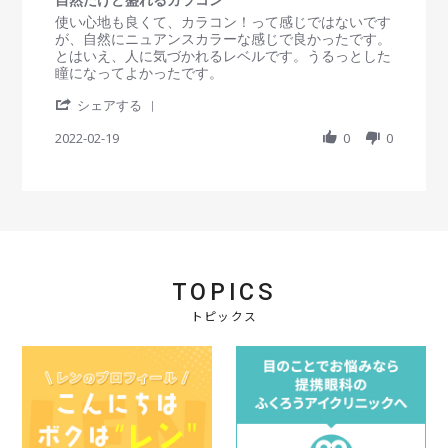
0
n
e
3
g
s
R
r
使い心地も良くて、カラコン！って感じではないです
2
w
0
素
t
e
e
が、自然にニュアンスカラーな感じで良かったです。
0
b
M
早
a
v
v
とはいえ、人に気づかれるレベルです。うるっとした
2
y
a
い
r
i
i
瞳になってよかったです。
4
会
y
対
r
e
e
員
2
応
'
a
w
w
シェアする
o
0
S
t
b
s
n
2
h
2022-02-19
i
0
0
y
t
3
2
a
n
会
a
0
r
g
員
t
M
e
o
i
a
R
n
n
y
e
1
g
2
v
9
自
0
i
F
然
2
e
e
だ
2
TOPICS
w
b
け
b
2
ど
トピックス
y
0
盛
会
2
れ
員
2
る
o
カ
n
ラ
1
コ
9
ン
F