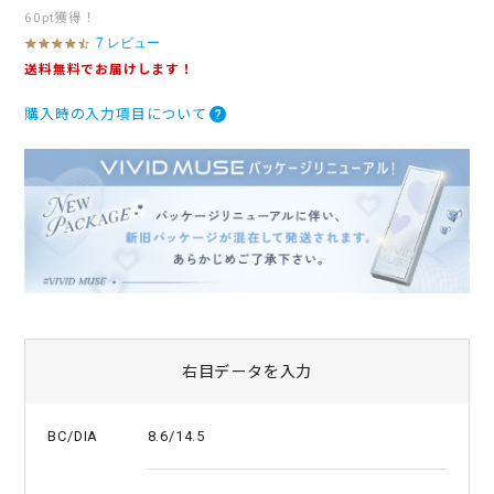
60pt獲得！
7 レビュー
4
.
送料無料でお届けします！
3
s
購入時の入力項目について
t
a
r
r
a
t
i
n
g
右目データを入力
8.6/14.5
BC/DIA