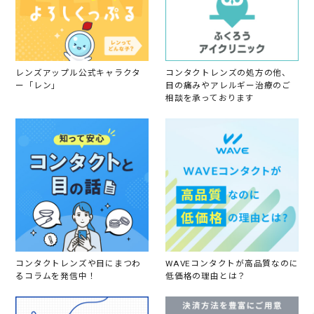
e
b
2
0
2
2
レンズアップル公式キャラクタ
コンタクトレンズの処方の他、
ー「レン」
目の痛みやアレルギー治療のご
相談を承っております
コンタクトレンズや目にまつわ
WAVEコンタクトが高品質なのに
るコラムを発信中！
低価格の理由とは？