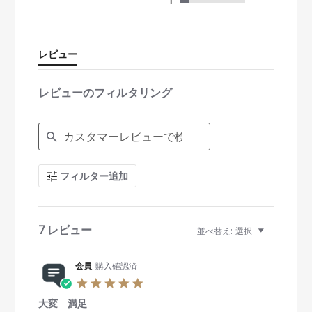
s
1
t
a
r
r
レビュー
a
t
i
レビューのフィルタリング
n
g
S
e
a
r
c
フィルター追加
h
R
e
v
i
7 レビュー
並べ替え:
選択
e
w
s
会員
購入確認済
5
.
大変 満足
0