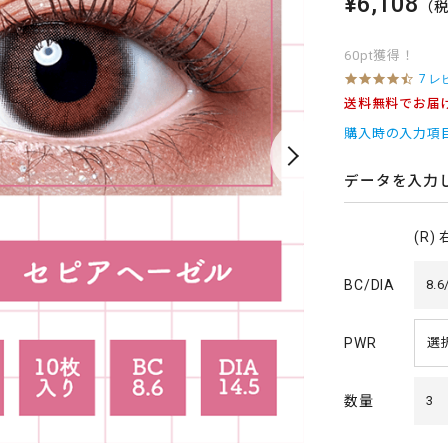
¥6,108
（
60pt獲得！
4
7 レ
.
送料無料でお届
3
s
購入時の入力項
t
a
r
データを入力
r
a
t
(R)
i
n
g
BC/DIA
8.6
PWR
数量
3