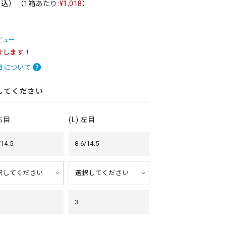
税込）
（1箱あたり:
¥1,018
）
ビュー
けします！
目について
してください
 右目
(L) 左目
/14.5
8.6/14.5
3